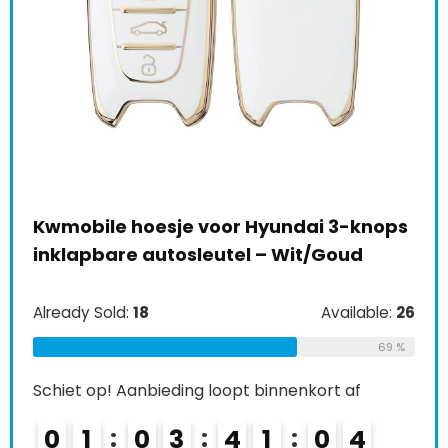
obile hoesje voor Hyundai 3-knops
Dynavision
lapbare autosleutel – Wit/Goud
Achteruitr
en Campe
ady Sold:
18
Available:
26
Already Sold:
69 %
et op! Aanbieding loopt binnenkort af
Schiet op! A
1
0
3
4
1
0
3