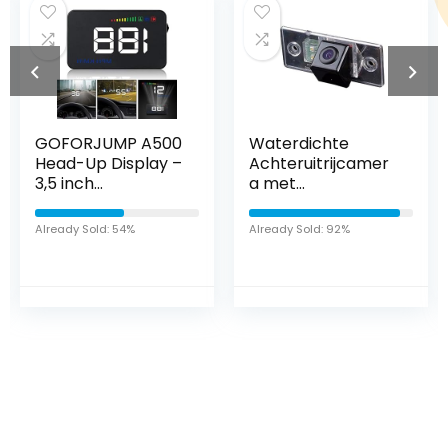
RJUMP A500
Waterdichte
Achteru
Up Display –
Achteruitrijcamer
a Water
ch
a met
170° Kij
eidsprojector
Kentekenplaatverl
Auto met
ichting
 Sold: 54%
Already Sold: 92%
Already Sol
 en GPS