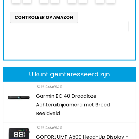
0
2
4
NTROLEER OP AMAZON
CONTROLEE
U kunt geïnteresseerd zijn
TAXI CAMERA'S
Garmin BC 40 Draadloze
Achteruitrijcamera met Breed
Beeldveld
TAXI CAMERA'S
GOFORJUMP A500 Head-Up Display –