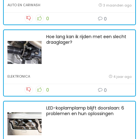
AUTO EN CARWASH
3 maanden ago
0
0
Hoe lang kan ik rijden met een slecht
draaglager?
ELEKTRONICA
4 jaar ago
0
0
LED-koplamplamp blijft doorslaan: 6
problemen en hun oplossingen