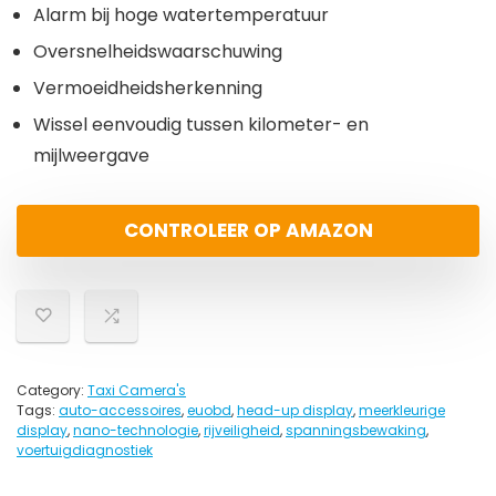
Alarm bij hoge watertemperatuur
Oversnelheidswaarschuwing
Vermoeidheidsherkenning
Wissel eenvoudig tussen kilometer- en
mijlweergave
CONTROLEER OP AMAZON
Category:
Taxi Camera's
Tags:
auto-accessoires
,
euobd
,
head-up display
,
meerkleurige
display
,
nano-technologie
,
rijveiligheid
,
spanningsbewaking
,
voertuigdiagnostiek