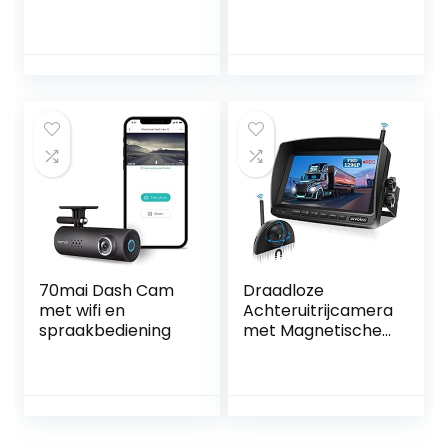
Beeldveld
70mai Dash Cam
Draadloze
met wifi en
Achteruitrijcamera
spraakbediening
met Magnetische
Bevestiging