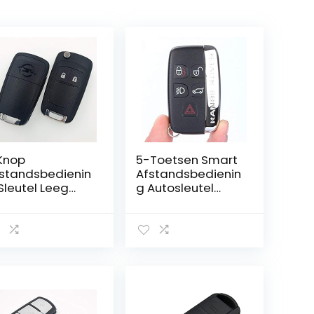
Knop
5-Toetsen Smart
standsbedienin
Afstandsbedienin
Sleutel Leeg
g Autosleutel
or OPEL
Behuizing voor
UXHALL Zafira
Land Rover en
tra Insignia
Jaguar
lden Flip
tosleutel Shell
ver Fob Case
t Schroef