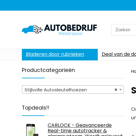
Search
for:
Bladeren door rubrieken
Deal van de d
Productcategorieën
H
S
Stijlvolle Autosleutelhoezen
×
Topdeals!!
O
u
CARLOCK - Geavanceerde
Real-time autotracker &