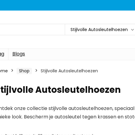
Stijlvolle Autosleutelhoezen
ag
Blogs
ome
Shop
Stijlvolle Autosleutelhoezen
tijlvolle Autosleutelhoezen
ntdek onze collectie stijlvolle autosleutelhoezen, speci
nieke look. Bescherm je autosleutel tegen krassen en st