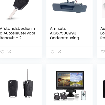
toetsenafdekking
+ reserveschroef)
Afstandsbedienin
Amrxuts
Au
g Autosleutel voor
A1667500993
Lo
Renault – 2
Ondersteuning
Re
Toetsen
voor
VW
achteruitrijcamer
Pa
a’s Geschikt voor
K
Klas A C GLA GLC
Af
GLE GLS GL M W176
g 
S205 X156 X253
Re
W166 X166 2012-
Ve
2019