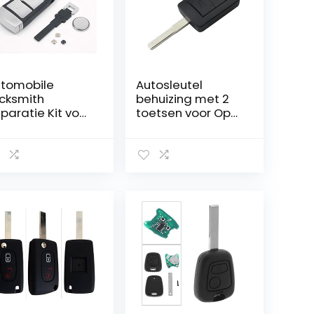
tomobile
Autosleutel
cksmith
behuizing met 2
paratie Kit voor
toetsen voor Opel
 Volkswagen
modellen
ssat Mk7 B6 3
nop
standsbedienin
Sleutel
paratie Shell
rvanging