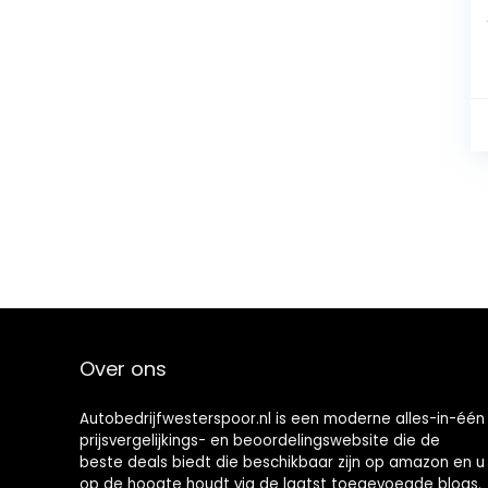
Over ons
Autobedrijfwesterspoor.nl is een moderne alles-in-één
prijsvergelijkings- en beoordelingswebsite die de
beste deals biedt die beschikbaar zijn op amazon en u
op de hoogte houdt via de laatst toegevoegde blogs.