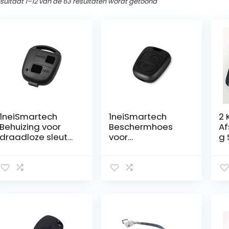
sultaat 1–12 van de 63 resultaten wordt getoond
1neiSmartech
1neiSmartech
2 
Behuizing voor
Beschermhoes
Af
draadloze sleutel
voor
g 
met 2 toetsen,
afstandsbedienin
vo
compatibel met
g met 2 toetsen
VA
Toyota Corolla
compatibel met
As
Rav4 Celica, kleur:
Toyota Aygo
Ho
zwart, compleet
Citroen C1 C2 C3
Au
met schroef
C4 C5 Peugeot
Co
103 107 206
me
(schaal +