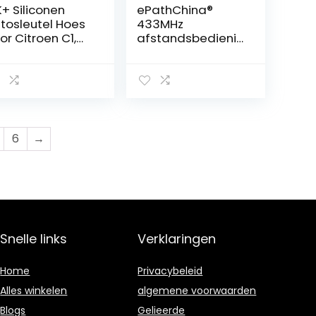
+ Siliconen
ePathChina®
tosleutel Hoes
433MHz
or Citroen C1,
afstandsbedienin
, C3, C4 Grand
g met 2 toetsen
casso – Zwart
met PCF7961 chip
en HU83 lemmet
voor Citroen
73373067C/Peug
eot 307, 2000-
2017
6
→
Snelle links
Verklaringen
Home
Privacybeleid
Alles winkelen
algemene voorwaarden
Blogs
Gelieerde