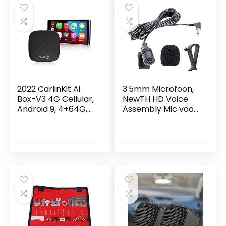
2022 CarlinKit Ai
3.5mm Microfoon,
Box-V3 4G Cellular,
NewTH HD Voice
Android 9, 4+64G,
Assembly Mic voor
8Core, Alleen
Auto Voertuig Head
geschikt voor
Unit Bluetooth
auto’s met
Ingeschakeld
OEM/Factory
Stereo Radio DVD
Wired CarPlay,
GPS
Draadloze CarPlay
& Android Auto,
Ingebouwde
Navigatie,
Ondersteuning
YouTube Netflix,