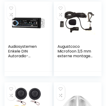
Audiosystemen
Augustcoco
Enkele DIN
Microfoon 3,5 mm
Autoradio-
externe montage
ontvanger Dubbele
voor auto voertuig
USB Auto
hoofdeenheid
Gemonteerde FM-
Bluetooth audio
radio Bluetooth
stereo radio GPS
Handsfree bellen
DVD
MP3-speler