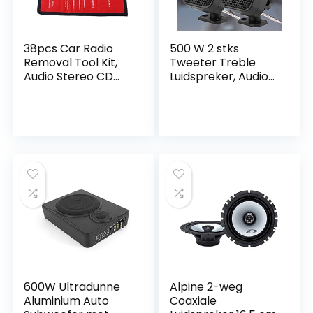
enz
38pcs Car Radio
500 W 2 stks
Removal Tool Kit,
Tweeter Treble
Audio Stereo CD
Luidspreker, Audio
Player Radio
Luidspreker, auto
Removal Install
Kleine Vierkante
Tool Keys Carbon
Luidspreker Luide
Steel (Rood)
Audio Muziek
Tweeter
Luidspreker voor
Auto Van Truck
Tractor
600W Ultradunne
Alpine 2-weg
Aluminium Auto
Coaxiale