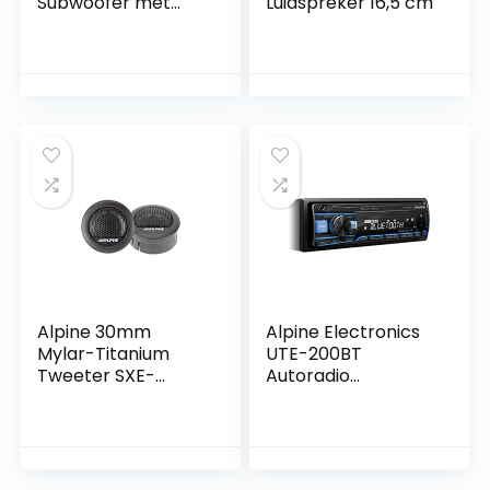
Subwoofer met
Luidspreker 16,5 cm
Onderstoel
Bevestigingskit
Alpine 30mm
Alpine Electronics
Mylar-Titanium
UTE-200BT
Tweeter SXE-
Autoradio
1006TW
Bluetooth 1DIN,
zwart (RGB-
verlichting)