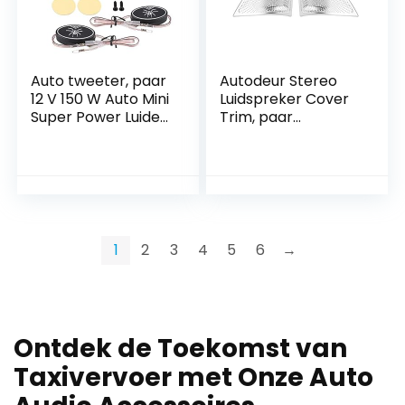
Auto tweeter, paar
Autodeur Stereo
12 V 150 W Auto Mini
Luidspreker Cover
Super Power Luider
Trim, paar
Dome Audio
Autodeur Audio
Luidspreker
Luidspreker
Tweeter
Tweeter Decoratie
Luidspreker Hoor
Cover voor E Klasse
W213 16-17
1
2
3
4
5
6
→
Ontdek de Toekomst van
Taxivervoer met Onze Auto