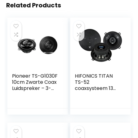
Related Products
Pioneer TS-G1030F
HIFONICS TITAN
10cm Zwarte Coax
TS-52
Luidspreker – 3-
coaxsysteem 13
Weg, 210W
cm/5″ 75 Watt
RMS