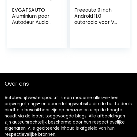
EVGATSAUTO
Freeauto 9 inch
Aluminium paar
Android 11.0
Autodeur Audio
autoradio voor VW,
Speaker Tweeter
compatibel met
Decoratie Cover
Golf Polo Passat
voor E Klasse W213
Jetta video-
2016 2017
ontvanger, radio,
GPS Navi EOS
camera, capacitief
scherm / wifi
Over ons
Autobedrijfwesterspoor.nl is een moderne alles-in-één
prijsvergelijkings- en beoordelingswebsite die de beste deals
biedt die beschikbaar zijn op amazon en u op de hoogte
houdt via de laatst toegevoegde blogs. Alle afbeeldingen
zijn auteursrechtelijk beschermd door hun respectievelijke
eigenaren. Alle geciteerde inhoud is afgeleid van hun
respectievelijke bronnen.