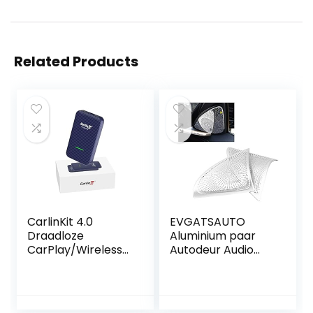
Related Products
CarlinKit 4.0
EVGATSAUTO
Draadloze
Aluminium paar
CarPlay/Wireless
Autodeur Audio
Android Auto
Speaker Tweeter
Adapter voor
Decoratie Cover
Factory Wired
voor E Klasse W213
CarPlay Auto
2016 2017