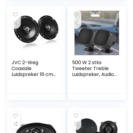
Nieuwe upgrade
Ondersteuning
Online update
Compatibel met
Porsche/Mercede
s/VW/KIA/Hyundai
…
JVC 2-Weg
500 W 2 stks
Coaxiale
Tweeter Treble
Luidspreker 16 cm
Luidspreker, Audio
– Set van 2
Luidspreker, auto
Kleine Vierkante
Luidspreker Luide
Audio Muziek
Tweeter
Luidspreker voor
Auto Van Truck
Tractor