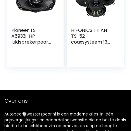
Pioneer TS-
HIFONICS TITAN
A6933i-HP
TS-52
luidsprekerpaar
coaxsysteem 13
zwart
cm/5″ 75 Watt
RMS
Over ons
Autobedrijfwesterspoor.nl is een moderne alles-in-één
prijsvergelijkings- en beoordelingswebsite die de beste deals
biedt die beschikbaar zijn op amazon en u op de hoogte