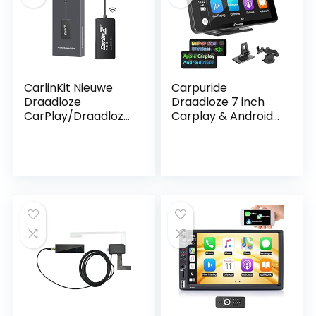
CarlinKit Nieuwe
Carpuride
Draadloze
Draadloze 7 inch
CarPlay/Draadloze
Carplay & Android
Androïde
Auto Autoradio met
Autoadapter voor
Bluetooth
Aftermarket
Androïde Radio
Versie 4.4+,
Behoefte om APK
op auto te
installeren, Steun
Getelegrafeerde
Spiegeling/IOS 15