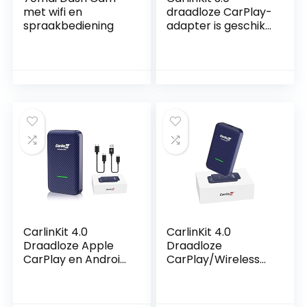
met wifi en
draadloze CarPlay-
spraakbediening
adapter is geschikt
voor de meeste
modellen die zijn
uitgerust met in de
fabriek bekabelde
CarPlay,
koolstofvezel
milieubescherming
sschaal, bekabelde
CarPlay naar
draadloos
CarlinKit 4.0
CarlinKit 4.0
Draadloze Apple
Draadloze
CarPlay en Android
CarPlay/Wireless
Auto 2-in-1
Android Auto
Adapter
Adapter voor
Factory Wired