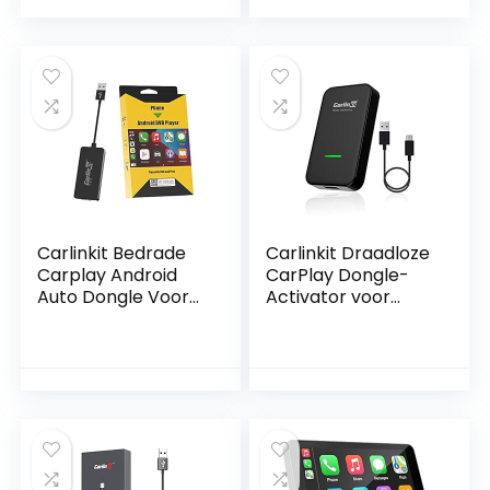
CarPlay Auto
Nieuwe upgrade
Ondersteuning
Online update
Compatibel met
Porsche/Mercedes
/VW/KIA/Hyundai…
Carlinkit Bedrade
Carlinkit Draadloze
Carplay Android
CarPlay Dongle-
Auto Dongle Voor
Activator voor
Android Hoofd Unit
Bedrade Auto’s
Autoradio Moet
Autokit App in de
Auto,
Ondersteuning
MirrorScreen/IOS14
.7/Online Upgrade,
Zwart