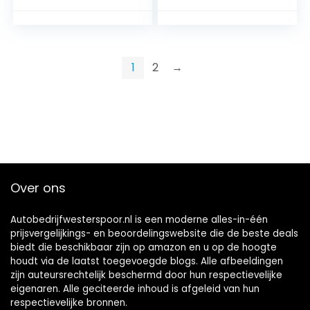
voor Peugeot
308/408
1
2
→
Over ons
Autobedrijfwesterspoor.nl is een moderne alles-in-één
prijsvergelijkings- en beoordelingswebsite die de beste deals
biedt die beschikbaar zijn op amazon en u op de hoogte
houdt via de laatst toegevoegde blogs. Alle afbeeldingen
zijn auteursrechtelijk beschermd door hun respectievelijke
eigenaren. Alle geciteerde inhoud is afgeleid van hun
respectievelijke bronnen.