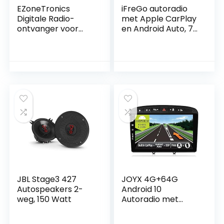
EZoneTronics
iFreGo autoradio
Digitale Radio-
met Apple CarPlay
ontvanger voor
en Android Auto, 7
Android Autoradio’s
inch 2 Din radio
met Bluetooth, FM
radio autoradio
stuurbediening,
Mirror Link USB/Aux
In, snelladen,
achteruitrijcamera,
7 kleurrijke lampjes
JBL Stage3 427
JOYX 4G+64G
Autospeakers 2-
Android 10
weg, 150 Watt
Autoradio met
Ingebouwd Carplay
en Android Auto