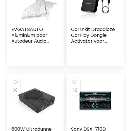
CarPlay naar
draadloos
EVGATSAUTO
Carlinkit Draadloze
Aluminium paar
CarPlay Dongle-
Autodeur Audio
Activator voor
Speaker Tweeter
Bedrade Auto’s
Decoratie Cover
voor E Klasse W213
2016 2017
600W Ultradunne
Sony DSX-710D