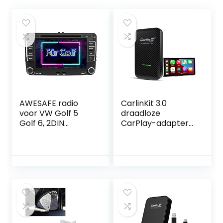
AWESAFE radio
CarlinKit 3.0
voor VW Golf 5
draadloze
Golf 6, 2DIN
CarPlay-adapter
autoradio met
is geschikt voor de
Mirrorlink, 7 inch
meeste modellen
touchscreen
die zijn uitgerust
monitor, SD, USB,
met in de fabriek
CD DVD en
bekabelde
Bluetooth
CarPlay,
koolstofvezel
milieubescherming
sschaal,
bekabelde