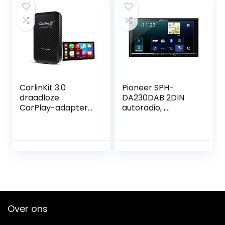
CarlinKit 3.0
Pioneer SPH-
draadloze
DA230DAB 2DIN
CarPlay-adapter
autoradio, ,
is geschikt voor de
Bluetooth, DAB+
meeste modellen
Digitale Radio,
die zijn uitgerust
Apple CarPlay /
met in de fabriek
Android Auto, 7
bekabelde
inch Clear-
CarPlay,
Resistive-
koolstofvezel
Touchpaneel,
milieubescherming
Zwart
sschaal,
Over ons
bekabelde
CarPlay naar