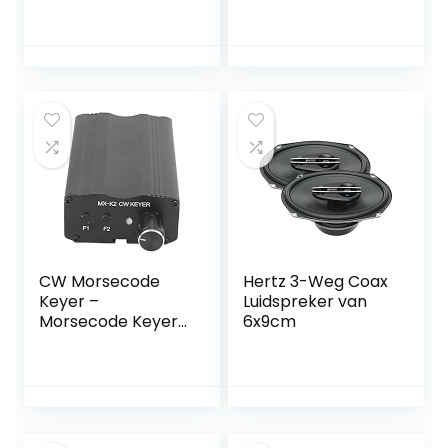
cm/5″ 75 Watt
Luidspreker, auto
RMS
Kleine Vierkante
Luidspreker Luide
Audio Muziek
Tweeter
Luidspreker voor
Auto Van Truck
Tractor
CW Morsecode
Hertz 3-Weg Coax
Keyer –
Luidspreker van
Morsecode Keyer
6x9cm
Auto Memory Key
Controller
Auotmobile
Transceiver voor
Radioversterker
CW MX‑K2