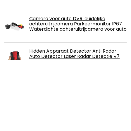
Camera voor auto DVR, duidelijke
achteruitrijcamera Parkeermonitor IP67
Waterdichte achteruitrijcamera voor auto
Hidden Apparaat Detector Anti Radar
Auto Detector Laser Radar Detectie V7
Snelheid Voice Alert Waarschuwing 16 LED
Display Drie kleuren om uit te kiezen
Veelzijdige, hoge precisie (Color Name : Red)
Podazz Dash Cam - 1080P Full HD Dual
Lens Spiegel Dashcam met G-Sensor en
Parkeermodus
VANTRUE E1 Mini Dashcam met WiFi en
GPS, 1944P en HDR Nachtsicht