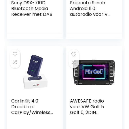
Sony DSX-710D
Freeauto 9 inch
Bluetooth Media
Android 11.0
Receiver met DAB
autoradio voor VW,
compatibel met
Golf Polo Passat
Jetta video-
ontvanger, radio,
GPS Navi EOS
camera, capacitief
scherm / wifi
CarlinKit 4.0
AWESAFE radio
Draadloze
voor VW Golf 5
CarPlay/Wireless
Golf 6, 2DIN
Android Auto
autoradio met
Adapter voor
Mirrorlink, 7 inch