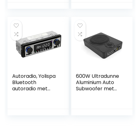
Factory Wired
touchscreen
CarPlay Auto
monitor, SD, USB,
Nieuwe upgrade
CD DVD en
Ondersteuning
Bluetooth
Online update
Compatibel met
Porsche/Mercede
s/VW/KIA/Hyundai
…
Autoradio, Yolispa
600W Ultradunne
Bluetooth
Aluminium Auto
autoradio met
Subwoofer met
USB/SD/AUX-
Onderstoel
poort, 4 x 60W
Bevestigingskit
auto audio FM-
radio, digitale
mp3-speler,
handsfree bellen
met
afstandsbediening