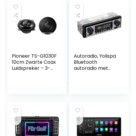
Pioneer TS-G1030F
Autoradio, Yolispa
10cm Zwarte Coax
Bluetooth
Luidspreker – 3-
autoradio met
Weg, 210W
USB/SD/AUX-
poort, 4 x 60W
auto audio FM-
radio, digitale
mp3-speler,
handsfree bellen
met
afstandsbediening