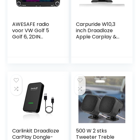
AWESAFE radio
Carpuride W10,3
voor VW Golf 5
inch Draadloze
Golf 6, 2DIN
Apple Carplay &
autoradio met
Android Auto Car
Mirrorlink, 7 inch
Stereo, Diepe Bas
touchscreen
Luid Geluid,
monitor, SD, USB,
Bluetooth 5.0
CD DVD en
/Mirror
Bluetooth
Link/GPS/Siri/FM/
Google,
Ondersteuning
Trucks RV
Dashboard
Gemonteerd (103-
black)
Carlinkit Draadloze
500 W 2 stks
CarPlay Dongle-
Tweeter Treble