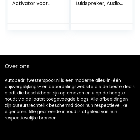
Activator voor
Luidspreker, Audio
Bedrade Auto’s
Luidspreker, auto
Kleine Vierkante
Luidspreker Luide
Audio Muziek
Tweeter
Luidspreker voor
Auto Van Truck
Tractor
Over ons
Autobedrijfwesterspoor.nl is een moderne alles-in-één
prijsvergelijkings- en beoordelingswebsite die de beste deals
biedt die beschikbaar zijn op amazon en u op de hoogte
houdt via de laatst toegevoegde blogs. Alle afbeeldingen
zijn auteursrechtelijk beschermd door hun respectievelijke
eigenaren. Alle geciteerde inhoud is afgeleid van hun
respectievelijke bronnen.