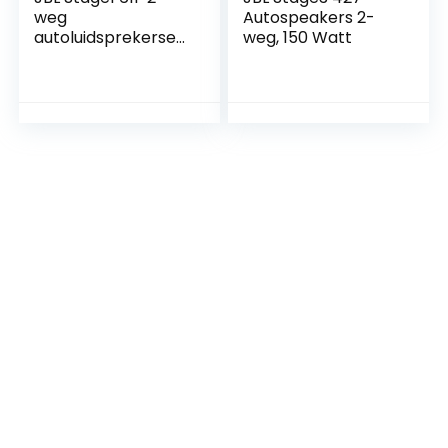
weg
Autospeakers 2-
autoluidsprekerset
weg, 150 Watt
van Harman
Kardon – 200 watt
autospeakers 40
watt RMS – 2 delige
auto hifi JBL box
groot 16.5 cm |
165mm | 6,5 inch,
zwart