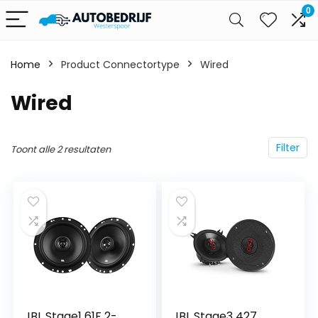
0
Home
Product Connectortype
‎Wired
‎Wired
Filter
Toont alle 2 resultaten
JBL Stage1 61F 2-
JBL Stage3 427