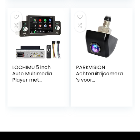
Caravans en
Fiat Ducato
Vrachtwagens
X250/Peugeot
Boxter III AVIS
AVS325CPR/Citroe
n Jumper/Dodge
LOCHIMU 5 inch
PARKVISION
Auto Multimedia
Achteruitrijcamera
Player met
’s voor
CarPlay en
auto’s,flexibele
Bluetooth
montagepositie
toegestaan
parkeercamera
met omhoog-
omlaag
omgekeerde
afbeelding en
parkeerlijn