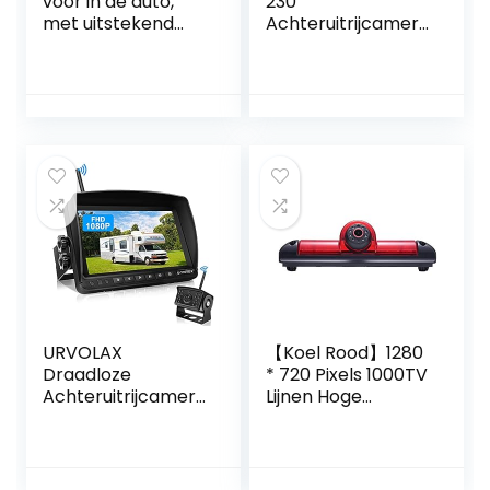
voor in de auto,
230
met uitstekend
Achteruitrijcamera
nachtzicht, IP68
met CMOS-
waterdicht,
technologie, zwart
achteruitrijcamera
, groothoeklens,
loop-opname
voor auto’s,
vrachtwagens,
bestelwagens, RVs,
12 V
URVOLAX
【Koel Rood】1280
Draadloze
* 720 Pixels 1000TV
Achteruitrijcamera
Lijnen Hoge
met 7” Monitor –
Kwaliteit 18mm
Waterdicht, 1080P
Lens Auto Remlicht
HD Nachtzicht,
Achteruitrijcamera
Geschikt voor
,vervanging voor