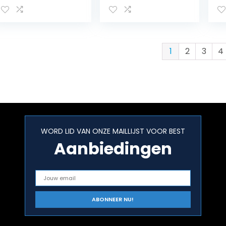
auto-
Fu
achterfietsarsyst
eem met vleugels
(zilver)
1
2
3
4
WORD LID VAN ONZE MAILLIJST VOOR BEST
Aanbiedingen