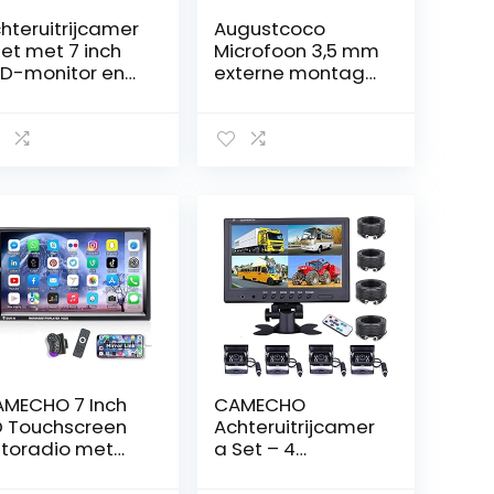
hteruitrijcamer
Augustcoco
et met 7 inch
Microfoon 3,5 mm
D-monitor en
externe montage
0° groothoek
voor auto
hteruitrijcamer
voertuig
 IP68
hoofdeenheid
terdicht, 18IR
Bluetooth audio
chtzicht, voor
stereo radio GPS
achtwagen,
DVD
nhanger, bus,
stelwagen,
ndbouw, zwaar
ansport (12-24
lt)
MECHO 7 Inch
CAMECHO
 Touchscreen
Achteruitrijcamer
toradio met
a Set – 4
uetooth en
Waterdichte
ndsfree
Camera’s met 9