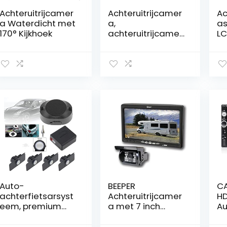
Achteruitrijcamer
Achteruitrijcamer
Ac
a Waterdicht met
a,
as
170° Kijkhoek
achteruitrijcamer
LC
a auto met Ultra
17
HD 8 LED
ac
nachtzicht, 170 °
a,
kijkhoek,
wa
waterdicht, 12 V
na
universeel voor
vr
personenauto/vr
aa
achtwagens/UV/
be
RV/Pickup/Vans
la
kentekenplaatho
tr
uder
vo
Auto-
BEEPER
CA
achterfietsarsyst
Achteruitrijcamer
HD
eem, premium
a met 7 inch
Au
kwaliteit, 4
Scherm – Model
Bl
parkeersensoren,
RWEC99X
Ha