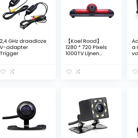
2,4 GHz draadloze
【Koel Rood】
Ac
V-adapter
1280 * 720 Pixels
a 
Trigger
1000TV Lijnen
vo
Hoge Kwaliteit
mo
18mm Lens Auto
Remlicht
Achteruitrijcamer
a,vervanging voor
Fiat Ducato
X250/Peugeot
Boxter III AVIS
AVS325CPR/Citro
en
Jumper/Dodge