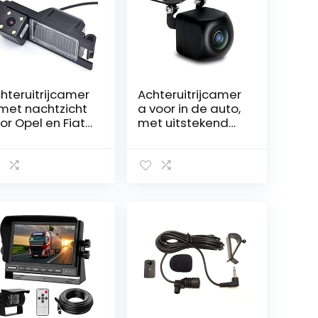
hteruitrijcamer
Achteruitrijcamer
met nachtzicht
a voor in de auto,
or Opel en Fiat
met uitstekend
dellen, 4LED
nachtzicht, IP68
waterdicht,
achteruitrijcamer
a, groothoeklens,
loop-opname
voor auto’s,
vrachtwagens,
bestelwagens,
RVs, 12 V