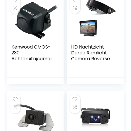
Kenwood CMOS-
HD Nachtzicht
230
Derde Remlicht
Achteruitrijcamera
Camera Reverse
met CMOS-
Camera+4.3 inch
technologie, zwart
LCD Monitor
display met 1/3
CCD Waterdicht
voor MB Sprinter
W906
Transporters
Viano Vito Transit
Ducato VW
Crafter Opel
Master