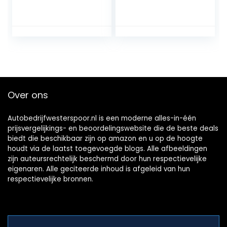
Achteruitrijdend
Waterdichte
Backup
Camera’s met 9
Radarsysteem (4
inch Monitor
Sensor, Zwart)
Over ons
Autobedrijfwesterspoor.nl is een moderne alles-in-één
prijsvergelijkings- en beoordelingswebsite die de beste deals
biedt die beschikbaar zijn op amazon en u op de hoogte
houdt via de laatst toegevoegde blogs. Alle afbeeldingen
zijn auteursrechtelijk beschermd door hun respectievelijke
eigenaren. Alle geciteerde inhoud is afgeleid van hun
respectievelijke bronnen.