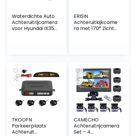
Waterdichte Auto
ERISIN
Achteruitrijcamera
Achteruitkijkcame
voor Hyundai IX35
ra met 170° Zicht
IX20 Tucson
en
Sorento
Nachtzichtfunctie
TKOOFN
CAMECHO
Parkeerplaats
Achteruitrijcamera
Achteruit
Set – 4