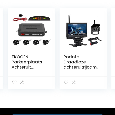
TKOOFN
Podofo
Parkeerplaats
Draadloze
Achteruit
achteruitrijcam
Achteruitrijdend
era, 7 inch HD
Backup
TFT lcd
Radarsysteem
achteraanzicht
(4 Sensor,
monitor +
Zwart)
waterdichte
achteruitrijcam
era voor
vrachtwagens,
campers