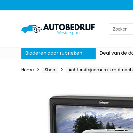
Search
for:
Bladeren door rubrieken
Deal van de d
Home
Shop
Achteruitrijcamera's met nacht