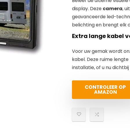
Beleef de ultieme visuele
display. Deze
camera
, u
geavanceerde led-techno
belichting en brengt elk d
Extra lange kabel vo
Voor uw gemak wordt on
kabel. Deze ruime lengte bi
installatie, of u nu dichtb
CONTROLEER OP
AMAZON