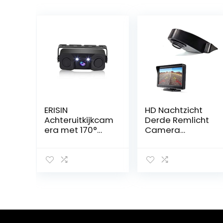
ERISIN
HD Nachtzicht
Achteruitkijkcam
Derde Remlicht
era met 170°
Camera
Zicht en
Reverse
Nachtzichtfuncti
Camera+4.3
e
inch LCD Monitor
display met 1/3
CCD Waterdicht
voor MB Sprinter
W906
Transporters
Viano Vito