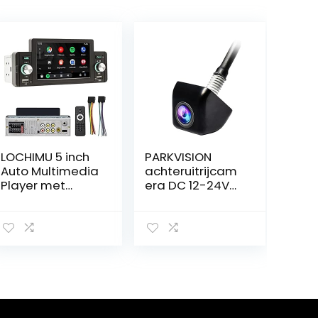
LOCHIMU 5 inch
PARKVISION
Auto Multimedia
achteruitrijcam
Player met
era DC 12-24V
CarPlay en
cachteruitrijcam
Bluetooth
era voor auto’s,
één sleutel om
afbeeldingen te
verschuiven,
flexibele
montagepositie
toegestaan,4
parkeerlijnen