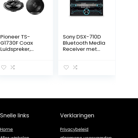
Pioneer TS-
Sony DSX-710D
G1730F Coax
Bluetooth Media
Luidspreker,
Receiver met
17.78cm, 3-Weg,
DAB
300W, Zwart
Snelle links
Verklaringen
Home
Privacybeleid