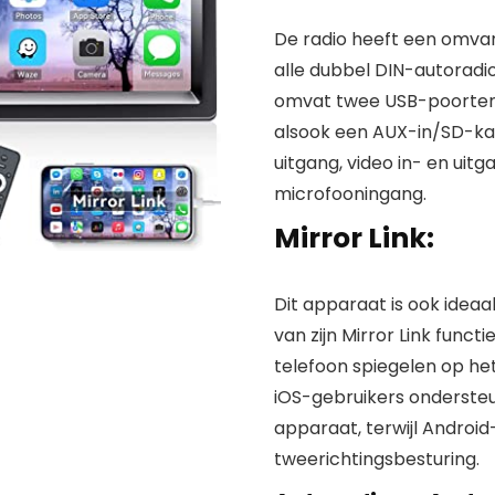
De radio heeft een omvang
alle dubbel DIN-autoradio
omvat twee USB-poorten 
alsook een AUX-in/SD-kaa
uitgang, video in- en uit
microfooningang.
Mirror Link:
Dit apparaat is ook idea
van zijn Mirror Link func
telefoon spiegelen op he
iOS-gebruikers ondersteu
apparaat, terwijl Androi
tweerichtingsbesturing.