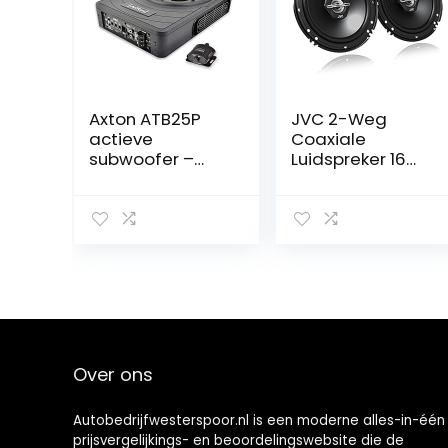
Axton ATB25P
JVC 2-Weg
actieve
Coaxiale
subwoofer –
Luidspreker 16
Compacte
cm – Set van 2
onderzitbas van
25 cm voor auto
en camper
Over ons
Autobedrijfwesterspoor.nl is een moderne alles-in-één
prijsvergelijkings- en beoordelingswebsite die de