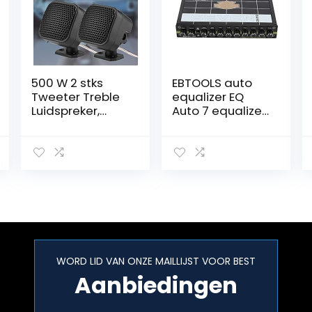
500 W 2 stks
EBTOOLS auto
Tweeter Treble
equalizer EQ
Luidspreker,
Auto 7 equalizer
Audio
auto audio
Luidspreker,
tuner
auto Kleine
Vierkante
Luidspreker
Luide Audio
Muziek Tweeter
Luidspreker voor
Auto Van Truck
Tractor
WORD LID VAN ONZE MAILLIJST VOOR BEST
Aanbiedingen