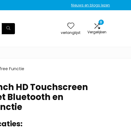
Nieuws en blogs lezen
0
Vergelijken
verlanglijst
ree Functie
nch HD Touchscreen
t Bluetooth en
nctie
aties: