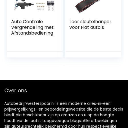
Auto Centrale
Leer sleutelhanger
Vergrendeling met
voor Fiat auto’s
Afstandsbediening
Over ons
Autobedrijfwesterspoor.nl is een moderne alles-in-één
prijsvergelijkings- en beoordelingswebsite die de beste deals
biedt die beschikbaar zijn op amazon en u op de hoogte
houdt via de laatst toegevoegde blogs. Alle afbeeldingen
zijn auteursrechtelijk beschermd door hun respectievelijke