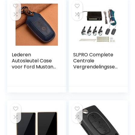
Lederen
SLPRO Complete
Autosleutel Case
Centrale
voor Ford Mustang
Vergrendelingsset
Ecosport
voor 4 Deuren met
Radiografische
Sleutels