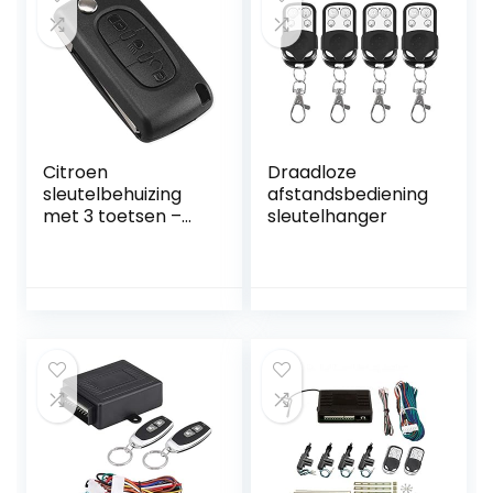
Citroen
Draadloze
sleutelbehuizing
afstandsbediening
met 3 toetsen –
sleutelhanger
batterij op
printplaat