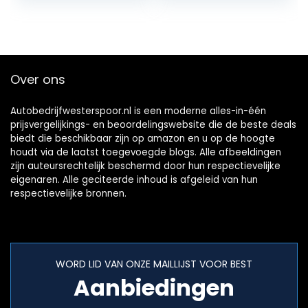
loop-opname
Fiat Ducato
voor auto’s,
X250/Peugeot
vrachtwagens,
Boxter III AVIS
bestelwagens, RVs,
AVS325CPR/Citroe
12 V
n Jumper/Dodge
Over ons
Autobedrijfwesterspoor.nl is een moderne alles-in-één
prijsvergelijkings- en beoordelingswebsite die de beste deals
biedt die beschikbaar zijn op amazon en u op de hoogte
houdt via de laatst toegevoegde blogs. Alle afbeeldingen
zijn auteursrechtelijk beschermd door hun respectievelijke
eigenaren. Alle geciteerde inhoud is afgeleid van hun
respectievelijke bronnen.
WORD LID VAN ONZE MAILLIJST VOOR BEST
Aanbiedingen