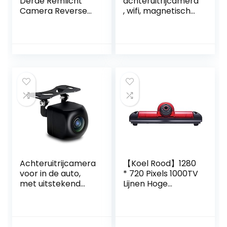
Derde Remlicht
achteruitrijcamera
Camera Reverse
, wifi, magnetische
Camera+4.3 inch
camera,
LCD Monitor
waterdicht, IP68-
display met 1/3
back-up-
CCD Waterdicht
autocamera met
voor MB Sprinter
intelligente app,
W906
compatibel met
Transporters
Android en iPhone,
Viano Vito Transit
nachtzicht voor
Ducato VW
auto, SUV,
Crafter Opel
bestelwagen,
Master
aanhanger
(zwart)
Achteruitrijcamera
【Koel Rood】1280
voor in de auto,
* 720 Pixels 1000TV
met uitstekend
Lijnen Hoge
nachtzicht, IP68
Kwaliteit 18mm
waterdicht,
Lens Auto Remlicht
achteruitrijcamera
Achteruitrijcamera
, groothoeklens,
,vervanging voor