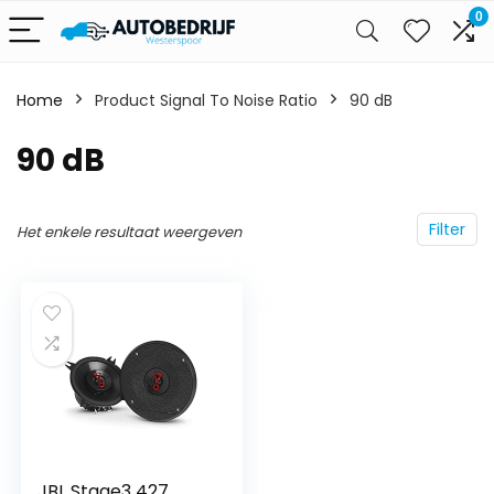
0
Home
Product Signal To Noise Ratio
‎90 dB
‎90 dB
Filter
Het enkele resultaat weergeven
JBL Stage3 427