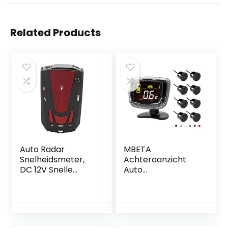
Related Products
Auto Radar
MBETA
Snelheidsmeter,
Achteraanzicht
DC 12V Snelle
Auto
Reactie Auto
Parkeersensor 8
Radar Detector
Sensoren Reverse
Voor Auto (Rood)
Auto Omkeren Aid
met Lcd scherm
Parking Monitor