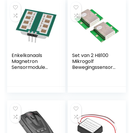
Enkelkanaals
Set van 2 HB100
Magnetron
Mikrogolf
Sensormodule
Bewegingssensore
CDM324,
n met Doppler
Radardetector 24
Radar Detector
GHz met een
bereik van 15
meter