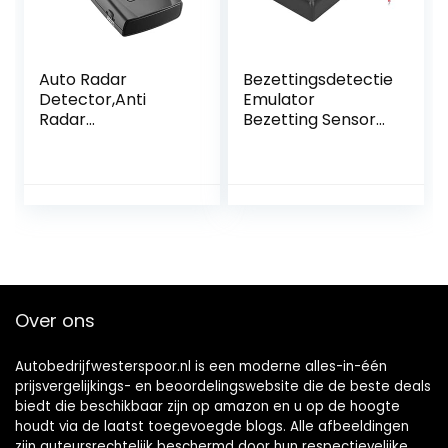
Auto Radar
Bezettingsdetectie
Detector,Anti
Emulator
Radar
Bezetting Sensor
Detector,Voertuig
Fit voor – Type 6
Volledige
W220 / W163 /
Frequentie Radar
W210 / W203 /
Engels/Russische
W168 / W639
Stem Detector
Auto Radar
Detector Met
Rood Licht Camera
Alert
Over ons
Autobedrijfwesterspoor.nl is een moderne alles-in-één
prijsvergelijkings- en beoordelingswebsite die de beste deals
biedt die beschikbaar zijn op amazon en u op de hoogte
houdt via de laatst toegevoegde blogs. Alle afbeeldingen
zijn auteursrechtelijk beschermd door hun respectievelijke