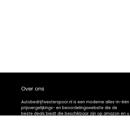
Over ons
Autobedrijfwesterspoor.nl is een moderne alles-in-één
prijsvergelijkings- en beoordelingswebsite die de
beste deals biedt die beschikbaar zijn op amazon en u
op de hoogte houdt via de laatst toegevoegde blogs.
Alle afbeeldingen zijn auteursrechtelijk beschermd