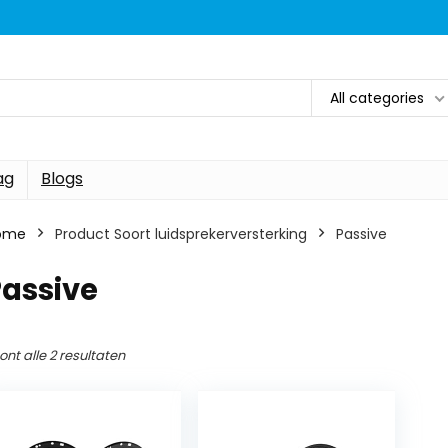
All categories
ag
Blogs
ome
Product Soort luidsprekerversterking
‎Passive
Passive
ont alle 2 resultaten