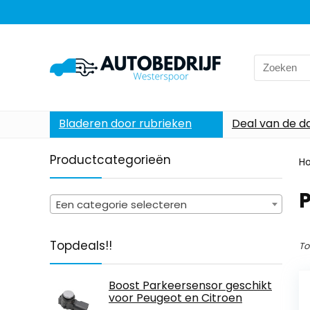
Search
for:
Bladeren door rubrieken
Deal van de d
Productcategorieën
H
‎
Een categorie selecteren
Topdeals!!
To
Boost Parkeersensor geschikt
voor Peugeot en Citroen