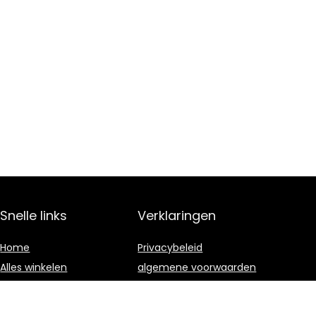
Snelle links
Verklaringen
Home
Privacybeleid
Alles winkelen
algemene voorwaarden
Blogs
Gelieerde
openbaarmaking
Onze webshops