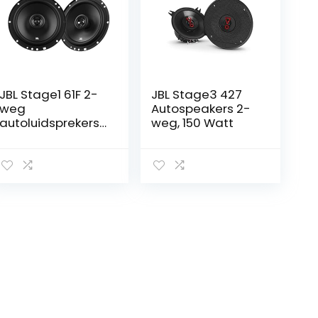
JBL Stage1 61F 2-
JBL Stage3 427
weg
Autospeakers 2-
autoluidsprekerse
weg, 150 Watt
t van Harman
Kardon – 200
watt
autospeakers 40
watt RMS – 2
delige auto hifi
JBL box groot 16.5
cm | 165mm | 6,5
inch, zwart