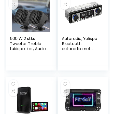
500 W 2 stks
Autoradio, Yolispa
Tweeter Treble
Bluetooth
Luidspreker, Audio
autoradio met
Luidspreker, auto
USB/SD/AUX-
Kleine Vierkante
poort, 4 x 60W
Luidspreker Luide
auto audio FM-
Audio Muziek
radio, digitale
Tweeter
mp3-speler,
Luidspreker voor
handsfree bellen
Auto Van Truck
met
Tractor
afstandsbediening