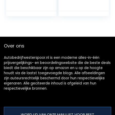
Controller
Auotmobile
Transceiver voor
Radioversterker
CW MX‑K2
Over ons
Autobedrijfwesterspoor.nl is een moderne alles-in-één
prijsvergelijkings- en beoordelingswebsite die de beste deals
biedt die beschikbaar zijn op amazon en u op de hoogte
houdt via de laatst toegevoegde blogs. Alle afbeeldingen
zijn auteursrechtelijk beschermd door hun respectievelijke
eigenaren. Alle geciteerde inhoud is afgeleid van hun
respectievelijke bronnen.
WORD LID VAN ONZE MAILLIJST VOOR BEST