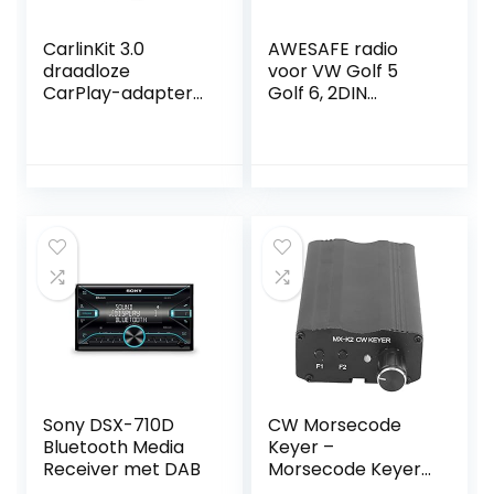
CarlinKit 3.0
AWESAFE radio
draadloze
voor VW Golf 5
CarPlay-adapter
Golf 6, 2DIN
is geschikt voor de
autoradio met
meeste modellen
Mirrorlink, 7 inch
die zijn uitgerust
touchscreen
met in de fabriek
monitor, SD, USB,
bekabelde
CD DVD en
CarPlay,
Bluetooth
koolstofvezel
milieubescherming
sschaal,
bekabelde
CarPlay naar
draadloos
Sony DSX-710D
CW Morsecode
Bluetooth Media
Keyer –
Receiver met DAB
Morsecode Keyer
Auto Memory Key