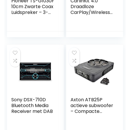
Pioneer TS-G1030F
CarlinKit 4.0
10cm Zwarte Coax
Draadloze
Luidspreker – 3-
CarPlay/Wireless
Weg, 210W
Android Auto
Adapter voor
Factory Wired
CarPlay Auto
Nieuwe upgrade
Ondersteuning
Online update
Compatibel met
Porsche/Mercede
s/VW/KIA/Hyundai
…
Sony DSX-710D
Axton ATB25P
Bluetooth Media
actieve subwoofer
Receiver met DAB
– Compacte
onderzitbas van 25
cm voor auto en
camper