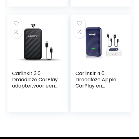
CarlinKit 3.0
CarlinKit 4.0
Draadloze CarPlay
Draadloze Apple
adapter,voor een
CarPlay en
auto met
Android Auto 2-in-
CarPlay(Bouwjaar
1 Adapter
auto: 2017 tot
2022),Plug en
Play,Ondersteunin
g firmwareversie-
update