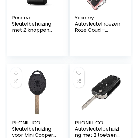
Reserve
Yosemy
Sleutelbehuizing
Autosleutelhoezen
met 2 knoppen
Roze Goud –
voor Toyota
Compatibel met
Corolla Auto
VW Golf 7 MK7 &
Afstandsbediening
Polo Seat Skoda –
Set van 2
PHONILLICO
PHONILLICO
Sleutelbehuizing
Autosleutelbehuizi
voor Mini Cooper
ng met 2 toetsen