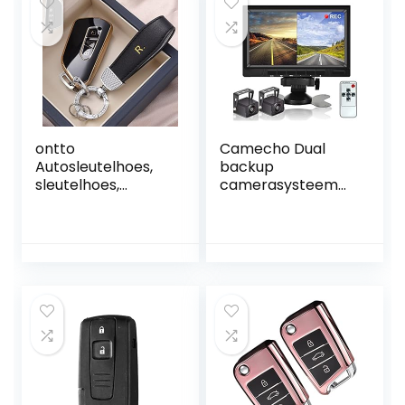
ontto
Camecho Dual
Autosleutelhoes,
backup
sleutelhoes,
camerasysteem
geschikt voor
videorecorder
Cupra Formentor
camera 7 inch 2
beschermhoes,
split monitor
geschikt voor VW
waterdicht
Golf 8 R ID.3 ID.4
nachtzicht HD
Skoda Octavia A8
achteruitrijcamera
MK4 Seat Leon
’s kit 12V-36V
sleutelhanger, TPU
sleutelbox,
sleuteletui, zwart