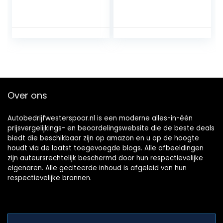
2001-2006, model
geschikt voor
S D One R50 R52
diverse Opel- en
R53, met
Chevrolet-
afstandsbediening
modellen
Over ons
Autobedrijfwesterspoor.nl is een moderne alles-in-één
prijsvergelijkings- en beoordelingswebsite die de beste deals
biedt die beschikbaar zijn op amazon en u op de hoogte
houdt via de laatst toegevoegde blogs. Alle afbeeldingen
zijn auteursrechtelijk beschermd door hun respectievelijke
eigenaren. Alle geciteerde inhoud is afgeleid van hun
respectievelijke bronnen.