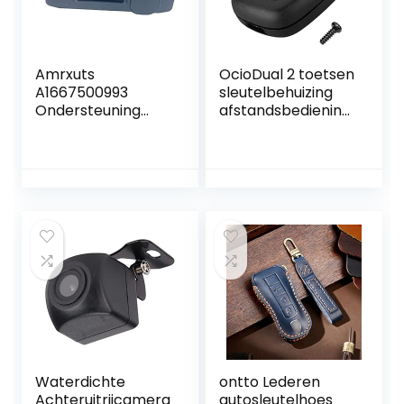
Amrxuts
OcioDual 2 toetsen
A1667500993
sleutelbehuizing
Ondersteuning
afstandsbediening
voor
compatibel met
achteruitrijcamera
Citroe C1 C2 C3 C5
’s Geschikt voor
Xsara Saxo
Klas A C GLA GLC
Berlingo Picasso
GLE GLS GL M W176
zwart hoesje
S205 X156 X253
W166 X166 2012-
2019
Waterdichte
ontto Lederen
Achteruitrijcamera
autosleutelhoes