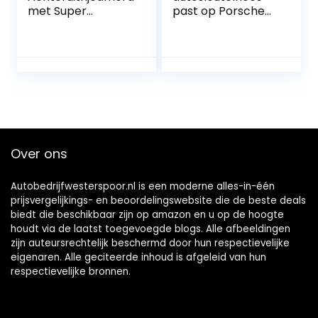
met Super
past op Porsche
Nachtzicht en
Cayenne
Groothoek voor
Panamera 911
SUV en Trucks
Carrera Taycan
2019-2020
afstandsbediening
cover sleutelhoes
etui
sleutelbeschermin
g 3 toetsen blauw
Over ons
B
Autobedrijfwesterspoor.nl is een moderne alles-in-één
prijsvergelijkings- en beoordelingswebsite die de beste deals
biedt die beschikbaar zijn op amazon en u op de hoogte
houdt via de laatst toegevoegde blogs. Alle afbeeldingen
zijn auteursrechtelijk beschermd door hun respectievelijke
eigenaren. Alle geciteerde inhoud is afgeleid van hun
respectievelijke bronnen.