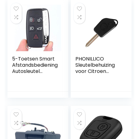
5-Toetsen Smart
PHONILLICO
Afstandsbediening
Sleutelbehuizing
Autosleutel
voor Citroen
Behuizing voor
Berlingo Picasso
Land Rover en
Saxo Xsara
Jaguar
Peugeot Partner –
2 toetsen –
inklapbare
afstandsbediening
met lemmet