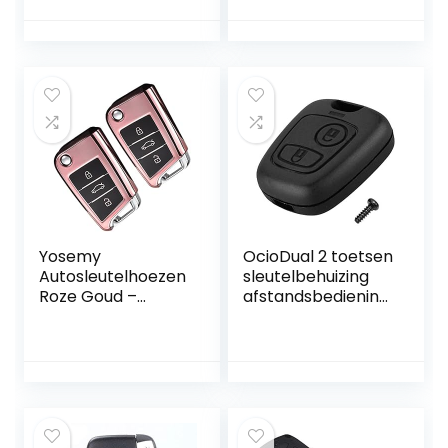
R53, met
afstandsbediening
afstandsbediening
autosleutel
Yosemy
OcioDual 2 toetsen
Autosleutelhoezen
sleutelbehuizing
Roze Goud –
afstandsbediening
Compatibel met
compatibel met
VW Golf 7 MK7 &
Citroe C1 C2 C3 C5
Polo Seat Skoda –
Xsara Saxo
Set van 2
Berlingo Picasso
zwart hoesje