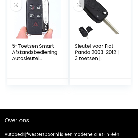
5-Toetsen Smart
Sleutel voor Fiat
Afstandsbediening
Panda 2003-2012 |
Autosleutel
3 toetsen |
Behuizing voor
afstandsbediening
Land Rover en
autosleutel
Jaguar
Over ons
Autobedrijfwesterspoor.nl is een moderne alles-in-één