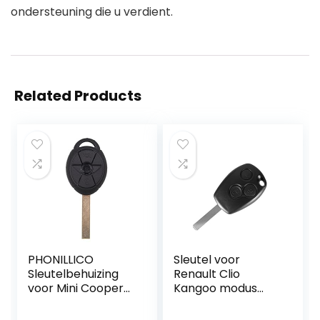
ondersteuning die u verdient.
Related Products
PHONILLICO
Sleutel voor
Sleutelbehuizing
Renault Clio
voor Mini Cooper
Kangoo modus
2001-2006, model
Twingo Wind | 3
S D One R50 R52
toetsen |