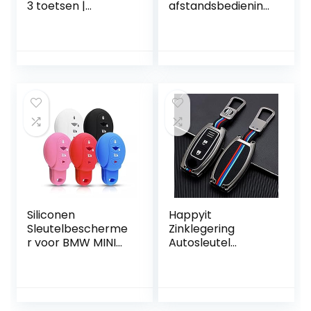
3 toetsen |
afstandsbediening
afstandsbediening
compatibel met
autosleutel
Citroe C1 C2 C3 C5
Xsara Saxo
Berlingo Picasso
zwart hoesje
Siliconen
Happyit
Sleutelbescherme
Zinklegering
r voor BMW MINI
Autosleutel
Cooper S, 4 Knops
Beschermhoes
voor Nissan
Qashqai Juke J10
J11 X-Trail T31 T32