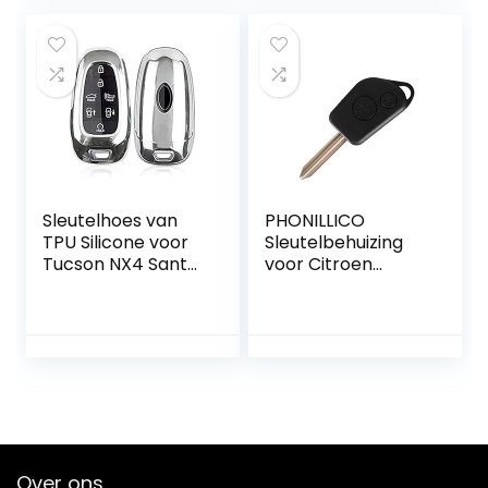
Kicks Tiida
Pathfinder Infiniti
Q50 Keyless 360 °
Waterbestendig
Bescherm met
Fluorescentie (A,
Matte kleur)
Sleutelhoes van
PHONILLICO
TPU Silicone voor
Sleutelbehuizing
Tucson NX4 Santa
voor Citroen
Fe Ioniq 5 Nexo
Berlingo Picasso
met Hoogglans
Saxo Xsara
Afwerking
Peugeot Partner –
2 toetsen –
inklapbare
afstandsbediening
met lemmet
Over ons