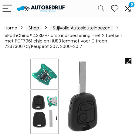
0
Home
Shop
Stijlvolle Autosleutelhoezen
ePathChina® 433MHz afstandsbediening met 2 toetsen
met PCF7961 chip en HU83 lemmet voor Citroen
73373067C/Peugeot 307, 2000-2017