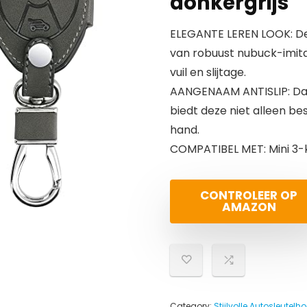
donkergrijs
ELEGANTE LEREN LOOK: De 
van robuust nubuck-imita
vuil en slijtage.
AANGENAAM ANTISLIP: Dan
biedt deze niet alleen bes
hand.
COMPATIBEL MET: Mini 3-
CONTROLEER OP
AMAZON
Category:
Stijlvolle Autosleutelh