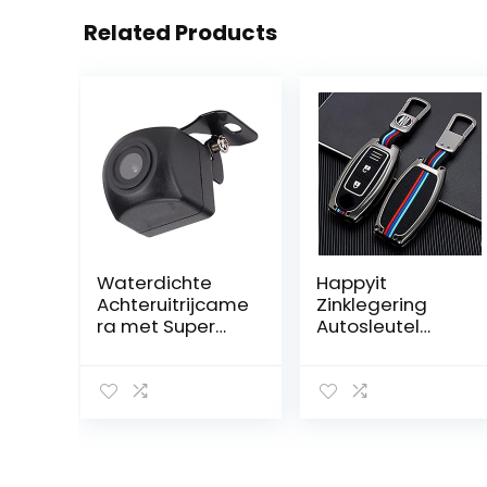
Related Products
Waterdichte
Happyit
Achteruitrijcame
Zinklegering
ra met Super
Autosleutel
Nachtzicht en
Beschermhoes
Groothoek voor
voor Nissan
SUV en Trucks
Qashqai Juke
J10 J11 X-Trail T31
T32 Kicks Tiida
Pathfinder
Infiniti Q50