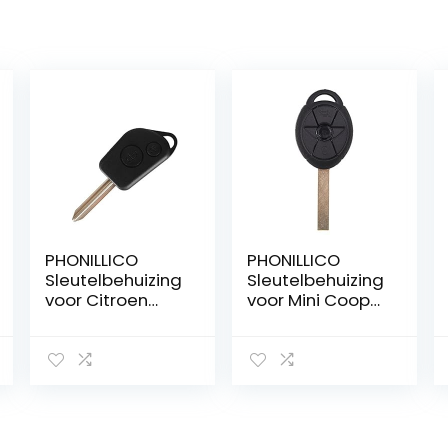
PHONILLICO
PHONILLICO
Sleutelbehuizing
Sleutelbehuizing
voor Citroen
voor Mini Cooper
Berlingo Picasso
2001-2006,
Saxo Xsara
model S D One
Peugeot Partner
R50 R52 R53,
– 2 toetsen –
met
inklapbare
afstandsbedien
afstandsbedien
ing
ing met lemmet