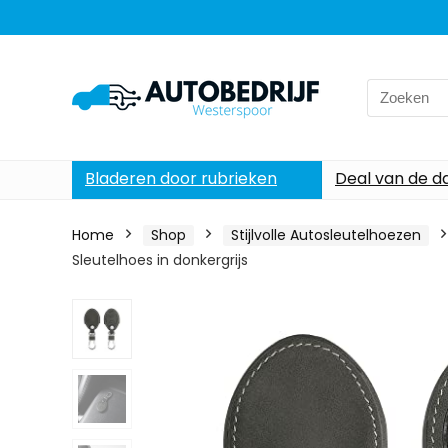
Search
for:
Bladeren door rubrieken
Deal van de d
Home
Shop
Stijlvolle Autosleutelhoezen
Sleutelhoes in donkergrijs