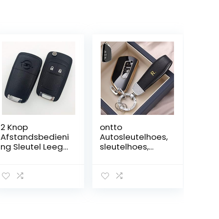
2 Knop
ontto
Afstandsbedieni
Autosleutelhoes,
ng Sleutel Leeg
sleutelhoes,
voor OPEL
geschikt voor
VAUXHALL Zafira
Cupra
Astra Insignia
Formentor
Holden Flip
beschermhoes,
Autosleutel Shell
geschikt voor
Cover Fob Case
VW Golf 8 R ID.3
met Schroef
ID.4 Skoda