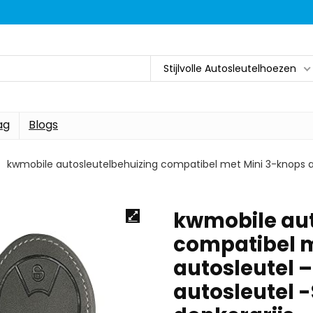
Stijlvolle Autosleutelhoezen
ag
Blogs
kwmobile autosleutelbehuizing compatibel met Mini 3-knops au
kwmobile aut
compatibel m
autosleutel –
autosleutel -