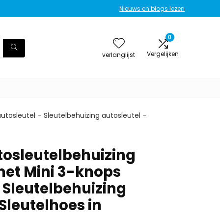
Nieuws en blogs lezen
0
Vergelijken
verlanglijst
tosleutel – Sleutelbehuizing autosleutel -
osleutelbehuizing
et Mini 3-knops
 Sleutelbehuizing
Sleutelhoes in