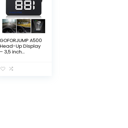
GOFORJUMP A500
Head-Up Display
– 3,5 inch
Snelheidsprojecto
r voor Auto met
OBD2 en GPS