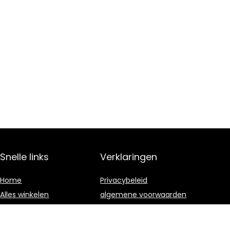
Snelle links
Verklaringen
Home
Privacybeleid
Alles winkelen
algemene voorwaarden
Blogs
Gelieerde
openbaarmaking
Onze webshops