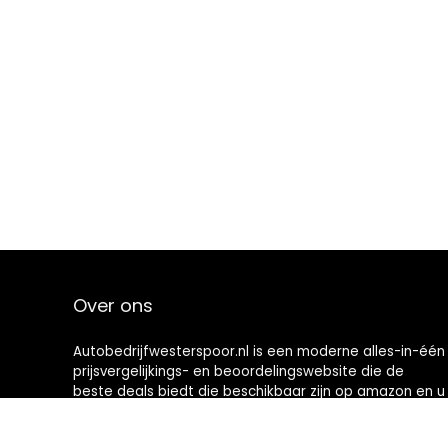
Over ons
Autobedrijfwesterspoor.nl is een moderne alles-in-één
prijsvergelijkings- en beoordelingswebsite die de
beste deals biedt die beschikbaar zijn op amazon en u
op de hoogte houdt via de laatst toegevoegde blogs.
Alle afbeeldingen zijn auteursrechtelijk beschermd