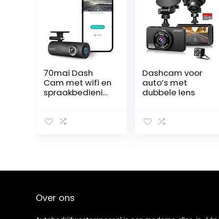
70mai Dash
Dashcam voor
Cam met wifi en
auto’s met
spraakbedienin
dubbele lens
g
Over ons