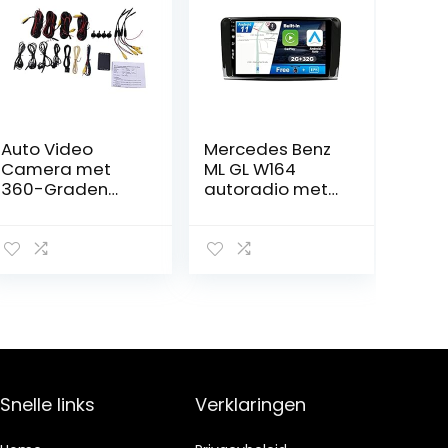
Auto Video
Mercedes Benz
Camera met
ML GL W164
360-Graden
autoradio met
Panoramisch
draadloze
Beeld
CarPlay +
Android auto
Snelle links
Verklaringen