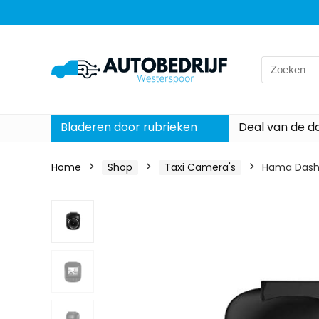
Search
for:
Bladeren door rubrieken
Deal van de d
Home
Shop
Taxi Camera's
Hama Dashc