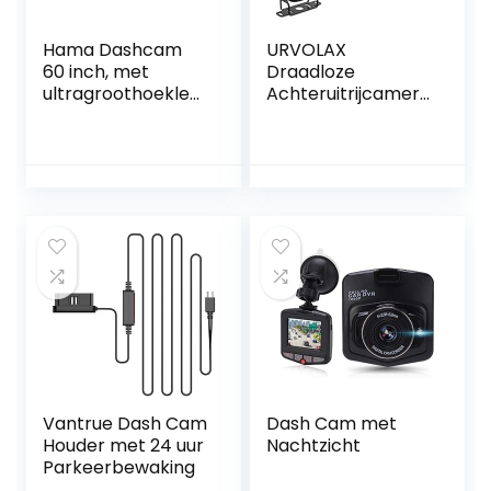
Hama Dashcam
URVOLAX
60 inch, met
Draadloze
ultragroothoeklen
Achteruitrijcamera
s, automatische
met Verbeterd
nachtvisie
Nachtzicht
Vantrue Dash Cam
Dash Cam met
Houder met 24 uur
Nachtzicht
Parkeerbewaking