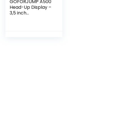
GOFORJUMP A500
Head-Up Display –
3,5 inch
Snelheidsprojector
voor Auto met
OBD2 en GPS