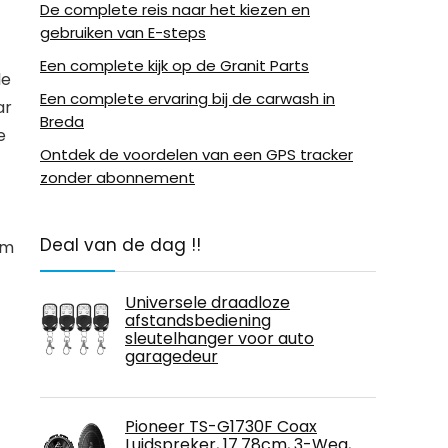
De complete reis naar het kiezen en
gebruiken van E-steps
Een complete kijk op de Granit Parts
le
Een complete ervaring bij de carwash in
ar
Breda
e
Ontdek de voordelen van een GPS tracker
zonder abonnement
Deal van de dag !!
om
Universele draadloze
afstandsbediening
sleutelhanger voor auto
garagedeur
Pioneer TS-G1730F Coax
Luidspreker, 17.78cm, 3-Weg,