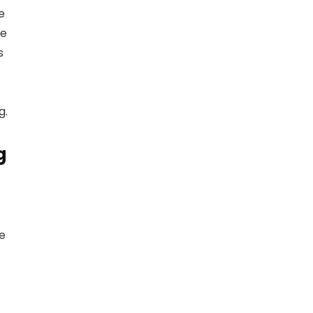
e
oe
s
g.
g
ce