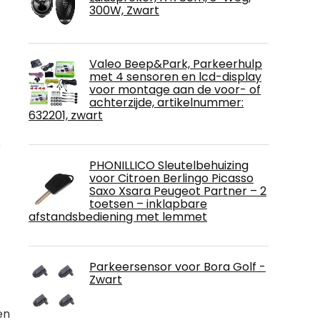
300W, Zwart
Valeo Beep&Park, Parkeerhulp
met 4 sensoren en lcd-display
voor montage aan de voor- of
achterzijde, artikelnummer:
632201, zwart
e
PHONILLICO Sleutelbehuizing
voor Citroen Berlingo Picasso
Saxo Xsara Peugeot Partner – 2
toetsen – inklapbare
afstandsbediening met lemmet
Parkeersensor voor Bora Golf -
Zwart
en