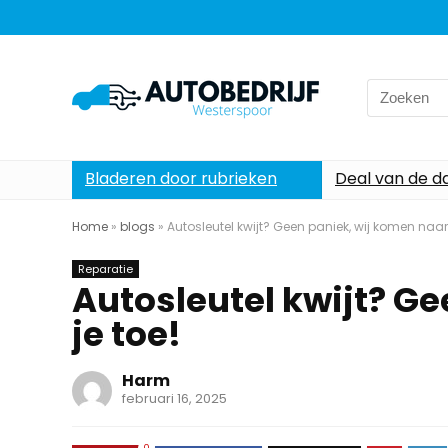
Search
for:
Bladeren door rubrieken
Deal van de d
Home
»
blogs
»
Autosleutel kwijt? Geen paniek, wij komen naar 
Reparatie
Autosleutel kwijt? G
je toe!
Harm
februari 16, 2025