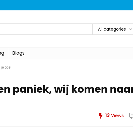
All categories
ag
Blogs
je toe!
een paniek, wij komen naa
13
Views