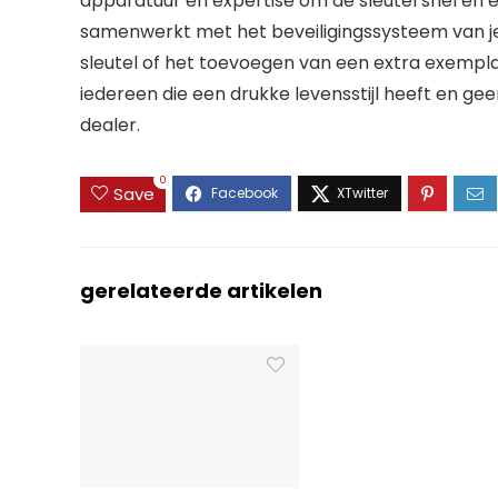
apparatuur en expertise om de sleutel snel en 
samenwerkt met het beveiligingssysteem van je
sleutel of het toevoegen van een extra exempla
iedereen die een drukke levensstijl heeft en gee
dealer.
0
Save
gerelateerde artikelen