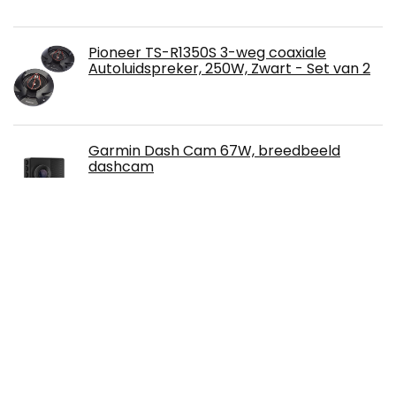
Pioneer TS-R1350S 3-weg coaxiale
Autoluidspreker, 250W, Zwart - Set van 2
Garmin Dash Cam 67W, breedbeeld
dashcam
EVGATSAUTO Aluminium paar Autodeur
Audio Speaker Tweeter Decoratie Cover
voor E Klasse W213 2016 2017
Pioneer TS-G1030F 10cm Zwarte Coax
Luidspreker - 3-Weg, 210W