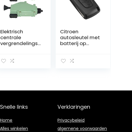
Elektrisch
Citroen
centrale
autosleutel met
vergrendelingss
batterij op
ysteem met 2
printplaat
servomotoren
Snelle links
Verklaringen
Home
Privacybeleid
Alles winkelen
algemene voorwaarden