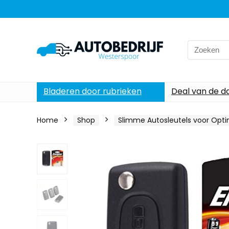
Search
for:
Bladeren door rubrieken
Deal van de d
Home
Shop
Slimme Autosleutels voor Opt