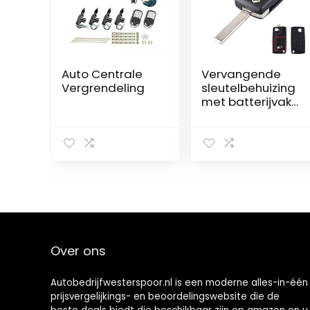
Auto Centrale
Vervangende
Vergrendeling
sleutelbehuizing
met batterijvak
voor Peugeot –
HU83 lemmet
Over ons
Autobedrijfwesterspoor.nl is een moderne alles-in-één
prijsvergelijkings- en beoordelingswebsite die de