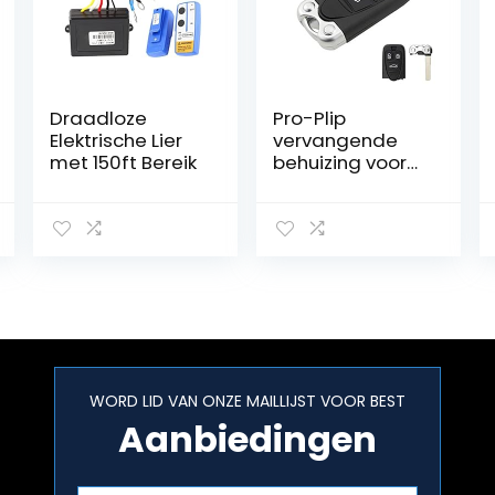
Draadloze
Pro-Plip
Elektrische Lier
vervangende
met 150ft Bereik
behuizing voor
Alfa Romeo 159
Brera Spider 156
GT 946 GT
WORD LID VAN ONZE MAILLIJST VOOR BEST
Aanbiedingen