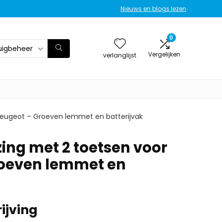
Nieuws en blogs lezen
0
uigbeheer
Vergelijken
verlanglijst
Peugeot – Groeven lemmet en batterijvak
ing met 2 toetsen voor
roeven lemmet en
ijving