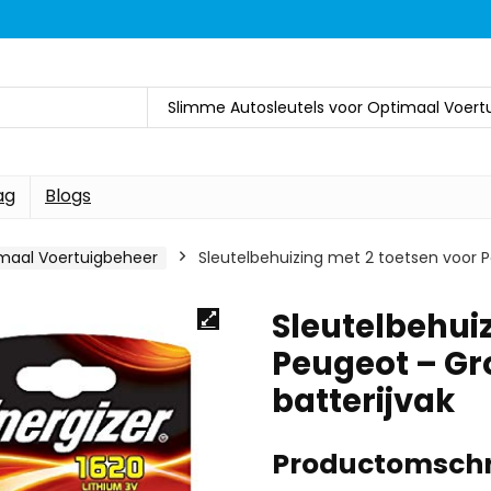
Slimme Autosleutels voor Optimaal Voert
ag
Blogs
imaal Voertuigbeheer
Sleutelbehuizing met 2 toetsen voor 
Sleutelbehuiz
Peugeot – G
batterijvak
Productomschr