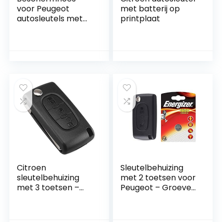
voor Peugeot
met batterij op
autosleutels met
printplaat
elektrische kaart
Citroen
Sleutelbehuizing
sleutelbehuizing
met 2 toetsen voor
met 3 toetsen –
Peugeot – Groeven
batterij op
lemmet en
printplaat
batterijvak