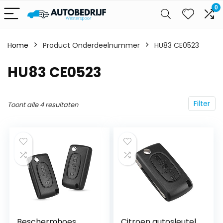
0
Home
Product Onderdeelnummer
‎HU83 CE0523
‎HU83 CE0523
Filter
Toont alle 4 resultaten
Beschermhoes
Citroen autosleutel