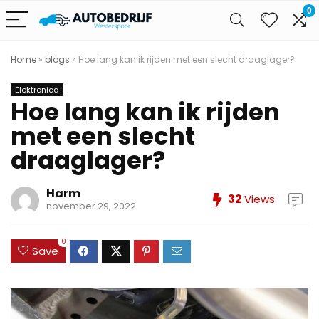
0
Home
»
blogs
»
Hoe lang kan ik rijden met een slecht draaglager?
Elektronica
Hoe lang kan ik rijden
met een slecht
draaglager?
Harm
32
Views
november 29, 2022
0
Save