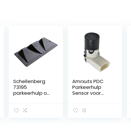
Schellenberg
Amrxuts PDC
73195
Parkeerhulp
parkeerhulp om
Sensor voor
vast te
SEAT ALHAMBRA
schroeven
en Sharan
parkeerplaats
eindpunt voor
carports,
garages,