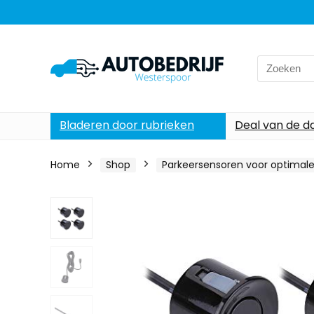
Search
for:
Bladeren door rubrieken
Deal van de d
Home
Shop
Parkeersensoren voor optimale 