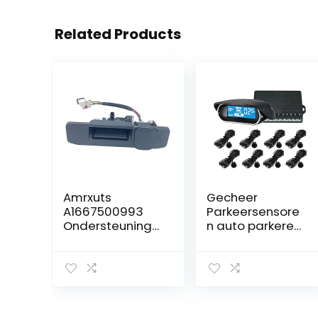
Related Products
Amrxuts
Gecheer
A1667500993
Parkeersensore
Ondersteuning
n auto parkeren
voor
sensor 8
achteruitrijcam
sensoren
era’s Geschikt
elektronica
voor Klas A C
auto’s
GLA GLC GLE GLS
parkeerhulp
GL M W176 S205