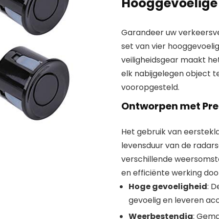
Hooggevoelige
Garandeer uw verkeersve
set van vier hooggevoeli
veiligheidsgear maakt he
elk nabijgelegen object t
vooropgesteld.
Ontworpen met Pre
Het gebruik van eerstekl
levensduur van de radar
verschillende weersomst
en efficiënte werking door
Hoge gevoeligheid
: D
gevoelig en leveren acc
Weerbestendig
: Gema