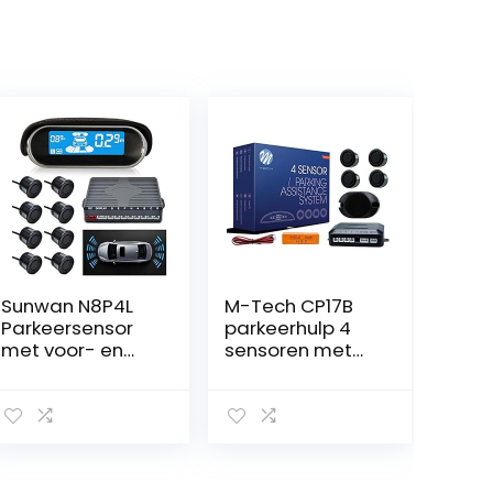
Sunwan N8P4L
M-Tech CP17B
Parkeersensor
parkeerhulp 4
met voor- en
sensoren met
achterwielsyste
luidspreker
em en LCD-
zwart
display