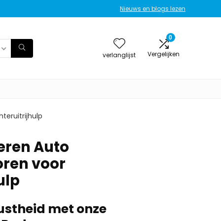
Nieuws en blogs lezen
0
Vergelijken
verlanglijst
teruitrijhulp
veren Auto
ren voor
ulp
ustheid met onze