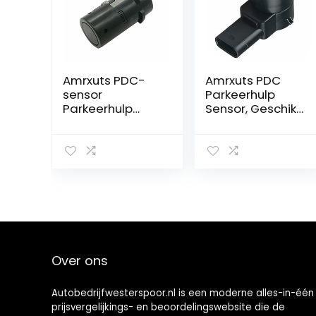
Amrxuts PDC-
Amrxuts PDC
sensor
Parkeerhulp
Parkeerhulp
Sensor, Geschikt
geschikt voor
voor Klasse A B E
diverse BMW 5-
S W169 W245
serie en X
W212 A207 C207
modellen
S212 W21 S216
Over ons
Autobedrijfwesterspoor.nl is een moderne alles-in-één
prijsvergelijkings- en beoordelingswebsite die de