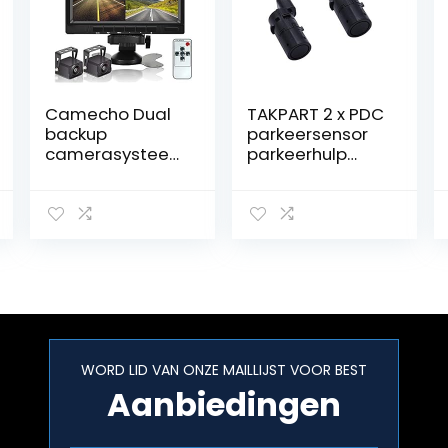
Camecho Dual
TAKPART 2 x PDC
backup
parkeersensor
camerasystee
parkeerhulp
m
voor E39 E60 E61
videorecorder
E63 E46 E65 X5
camera 7 inch 2
E53 Z4
split monitor
66206989069
waterdicht
(zwart)
nachtzicht HD
achteruitrijcam
era’s kit 12V-36V
WORD LID VAN ONZE MAILLIJST VOOR BEST
Aanbiedingen