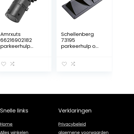
Amrxuts
Schellenberg
66216902182
73195
parkeerhulp
parkeerhulp om
geschikt voor B-
vast te
MW 5-serie 6-
schroeven
serie 7-serie X5
parkeerplaats
E38 E39 E53 E60
eindpunt voor
E61 E63 E65 E66
carports,
E67
garages,
parkeerplaatse
n
Snelle links
Verklaringen
Home
Privacybeleid
Alles winkelen
algemene voorwaarden