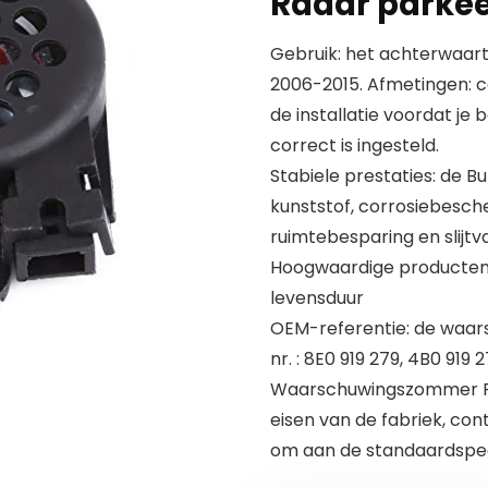
Radar parke
Gebruik: het achterwaar
2006-2015. Afmetingen: c
de installatie voordat je 
correct is ingesteld.
Stabiele prestaties: de 
kunststof, corrosiebesc
ruimtebesparing en slijtva
Hoogwaardige producten b
levensduur
OEM-referentie: de waa
nr. : 8E0 919 279, 4B0 919 
Waarschuwingszommer PDC
eisen van de fabriek, con
om aan de standaardspeci