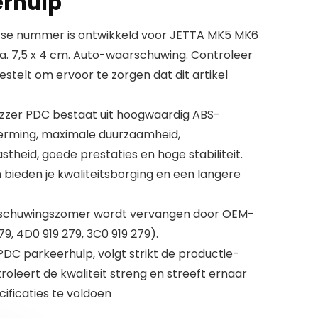
erhulp
tse nummer is ontwikkeld voor JETTA MK5 MK6
a. 7,5 x 4 cm. Auto-waarschuwing. Controleer
bestelt om ervoor te zorgen dat dit artikel
Buzzer PDC bestaat uit hoogwaardig ABS-
herming, maximale duurzaamheid,
stheid, goede prestaties en hoge stabiliteit.
ieden je kwaliteitsborging en een langere
rschuwingszomer wordt vervangen door OEM-
279, 4D0 919 279, 3C0 919 279).
 parkeerhulp, volgt strikt de productie-
troleert de kwaliteit streng en streeft ernaar
ficaties te voldoen