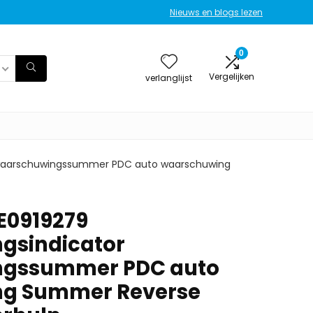
Nieuws en blogs lezen
0
Vergelijken
verlanglijst
 waarschuwingssummer PDC auto waarschuwing
E0919279
gsindicator
ngssummer PDC auto
g Summer Reverse