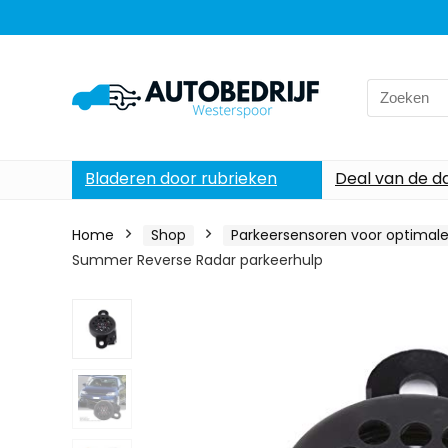
Search
for:
Bladeren door rubrieken
Deal van de d
Home
Shop
Parkeersensoren voor optimale 
Summer Reverse Radar parkeerhulp