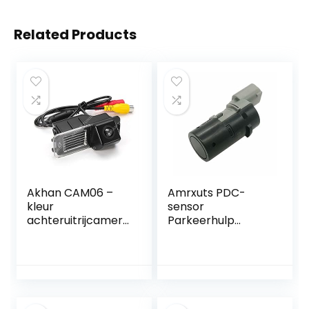
Related Products
Akhan CAM06 –
Amrxuts PDC-
kleur
sensor
achteruitrijcamera
Parkeerhulp
parkeerhulp
geschikt voor
geschikt voor VW
diverse BMW 5-
Polo V 6R
serie en X
modellen