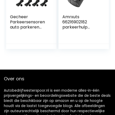
Gecheer
Amrxuts
Parkeersensoren
66216902182
auto parkeren
parkeerhulp
sensor 8 sensoren
geschikt voor B-
elektronica auto’s
MW 5-serie 6-
parkeerhulp
serie 7-serie X5
E38 E39 E53 E60
E61 E63 E65 E66
E67
Over ons
Autobedrijfwesterspoor.nl is een moderne alles-in-één
prijsvergelijkings- en beoordelingswebsite die de beste deals
biedt die beschikbaar zijn op amazon en u op de hoogte
houdt via de laatst toegevoegde blogs. Alle afbeeldingen
zijn auteursrechtelijk beschermd door hun respectievelijke