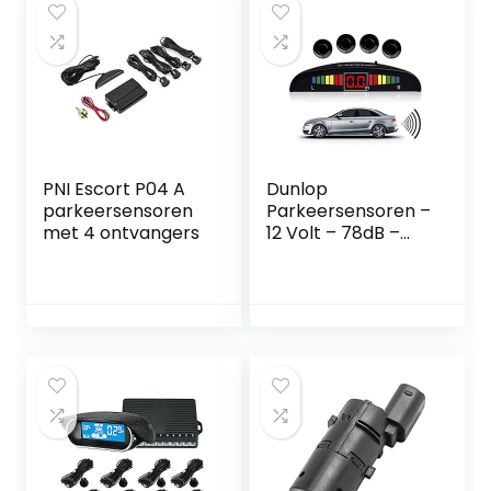
PNI Escort P04 A
Dunlop
parkeersensoren
Parkeersensoren –
met 4 ontvangers
12 Volt – 78dB –
met Obstakel-
Indicator en 4
Sensoren