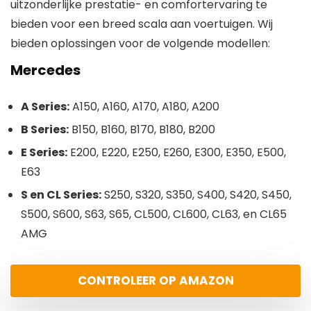
uitzonderlijke prestatie- en comfortervaring te
bieden voor een breed scala aan voertuigen. Wij
bieden oplossingen voor de volgende modellen:
Mercedes
A Series:
A150, A160, A170, A180, A200
B Series:
B150, B160, B170, B180, B200
E Series:
E200, E220, E250, E260, E300, E350, E500,
E63
S en CL Series:
S250, S320, S350, S400, S420, S450,
S500, S600, S63, S65, CL500, CL600, CL63, en CL65
AMG
CONTROLEER OP AMAZON