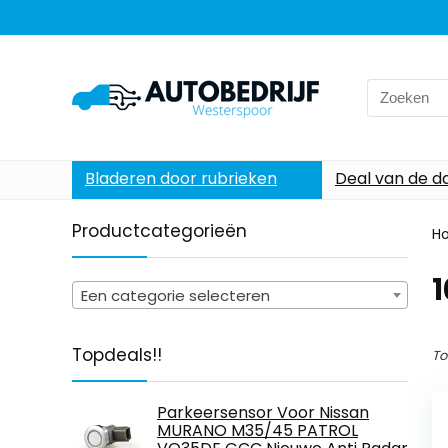
Search
for:
Bladeren door rubrieken
Deal van de d
Productcategorieën
H
‎
Een categorie selecteren
Topdeals!!
To
Parkeersensor Voor Nissan
MURANO M35/45 PATROL