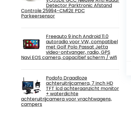
VQ35DE GCC Nieuwe Anti Radar
Detector Parktronic Afstand
Controle 25994-CM12E PDC
Parkeersensor
Freeauto 9 inch Android 11.0
autoradio voor VW, compatibel
met Golf Polo Passat Jetta
video-ontvanger, radio, GPS
Navi EOS camera, capacitief scherm / wifi
Podofo Draadloze
achteruitrijcamera, 7 inch HD
TFT lcd achteraanzicht monitor
+ waterdichte
achteruitrijcamera voor vrachtwagens,
campers