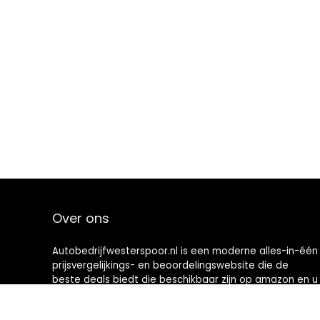
Over ons
Autobedrijfwesterspoor.nl is een moderne alles-in-één
prijsvergelijkings- en beoordelingswebsite die de
beste deals biedt die beschikbaar zijn op amazon en u
op de hoogte houdt via de laatst toegevoegde blogs.
Alle afbeeldingen zijn auteursrechtelijk beschermd