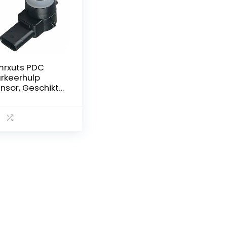
rxuts PDC
rkeerhulp
nsor, Geschikt
or Klasse A B E S
69 W245 W212
07 C207 S212
1 S216