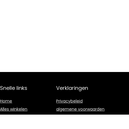
Snelle links
Verklaringen
Home
Privacybeleid
Alles winkelen
algemene voorwaarden
Blogs
Gelieerde
openbaarmaking
Onze webshops