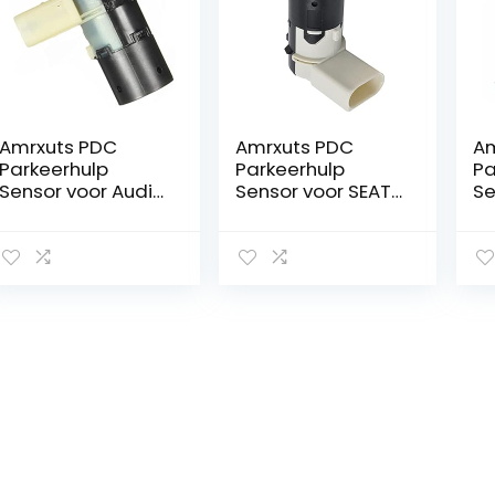
Amrxuts PDC
Amrxuts PDC
Am
Parkeerhulp
Parkeerhulp
Pa
Sensor voor Audi
Sensor voor SEAT
Se
A4 A6 A8, SKO-DA
ALHAMBRA en
vo
Octavia 2,
Sharan
W1
Transporter
A2
MULTIVAN 5, New
W2
Beetle, Polo