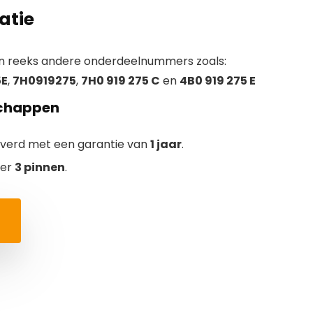
atie
n reeks andere onderdeelnummers zoals:
5E
,
7H0919275
,
7H0 919 275 C
en
4B0 919 275 E
schappen
everd met een garantie van
1 jaar
.
ver
3 pinnen
.