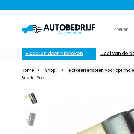
Search
for:
Bladeren door rubrieken
Deal van de d
Home
Shop
Parkeersensoren voor optimale 
Beetle, Polo