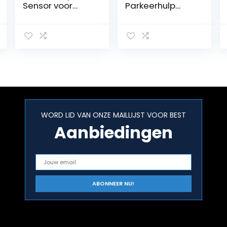
Sensor voor
Parkeerhulp
SEAT ALHAMBRA
geschikt voor
en Sharan
diverse BMW 5-
serie en X
modellen
WORD LID VAN ONZE MAILLIJST VOOR BEST
Aanbiedingen