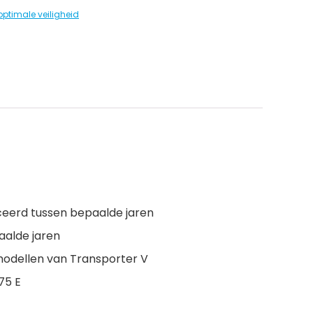
optimale veiligheid
ceerd tussen bepaalde jaren
aalde jaren
modellen van Transporter V
75 E