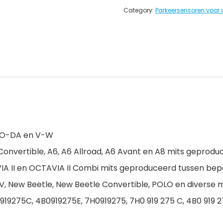
Category:
Parkeersensoren voor 
SKO-DA en V-W
onvertible, A6, A6 Allroad, A6 Avant en A8 mits geprodu
 II en OCTAVIA II Combi mits geproduceerd tussen bep
, New Beetle, New Beetle Convertible, POLO en diverse 
275C, 4B0919275E, 7H0919275, 7H0 919 275 C, 4B0 919 2