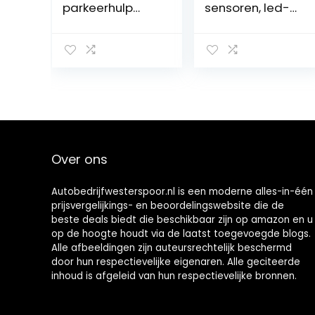
parkeerhulp
sensoren, led-
geschikt voor B-
afstandsweerg
MW 5-serie 6-
ave met
serie 7-serie X5
geluidswaarsch
E38 E39 E53 E60
uwing + mute-
E61 E63 E65 E66
schakelaar voor
E67
auto,
vrachtwagen,
bestelwagen +
4
parkeersensore
Over ons
n
Autobedrijfwesterspoor.nl is een moderne alles-in-één
prijsvergelijkings- en beoordelingswebsite die de
beste deals biedt die beschikbaar zijn op amazon en u
op de hoogte houdt via de laatst toegevoegde blogs.
Alle afbeeldingen zijn auteursrechtelijk beschermd
door hun respectievelijke eigenaren. Alle geciteerde
inhoud is afgeleid van hun respectievelijke bronnen.