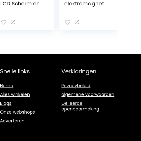
LCD Scherm en 4
elektromagnetis
Sensoren
che
parkeersensore
n, voor + achter
met draadloze
weergave,
zonder boren
van de bumper,
universeel en
origineel, versie
2021
Snelle links
Verklaringen
Home
Privacybeleid
Alles winkelen
algemene voorwaarden
Blogs
Gelieerde
openbaarmaking
Onze webshops
Adverteren