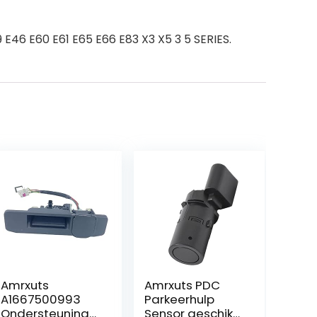
46 E60 E61 E65 E66 E83 X3 X5 3 5 SERIES.
Amrxuts
Amrxuts PDC
A1667500993
Parkeerhulp
Ondersteuning
Sensor geschikt