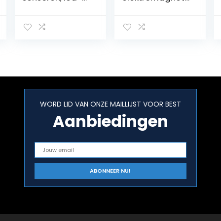
afstandsweerg
che
ave met
parkeersensore
geluidswaarsch
n, voor + achter
uwing + mute-
met draadloze
schakelaar voor
weergave,
auto,
zonder boren
vrachtwagen,
van de bumper,
bestelwagen +
universeel en
4
origineel, versie
parkeersensore
2021
WORD LID VAN ONZE MAILLIJST VOOR BEST
n
Aanbiedingen