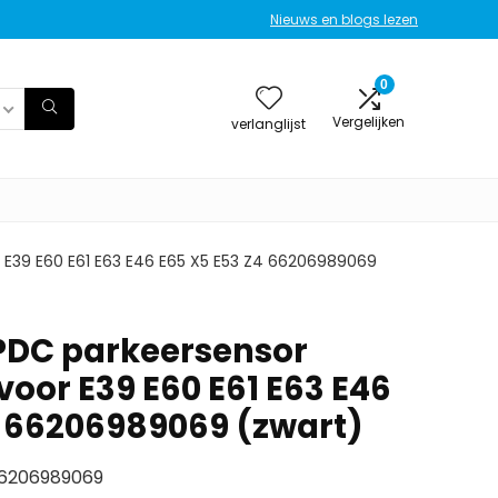
Nieuws en blogs lezen
0
Vergelijken
verlanglijst
 E39 E60 E61 E63 E46 E65 X5 E53 Z4 66206989069
PDC parkeersensor
oor E39 E60 E61 E63 E46
4 66206989069 (zwart)
66206989069