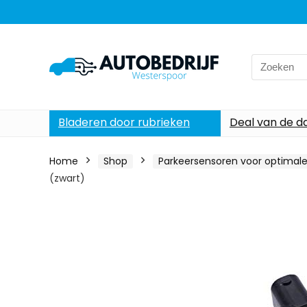
Search
for:
Bladeren door rubrieken
Deal van de d
Home
Shop
Parkeersensoren voor optimale 
(zwart)