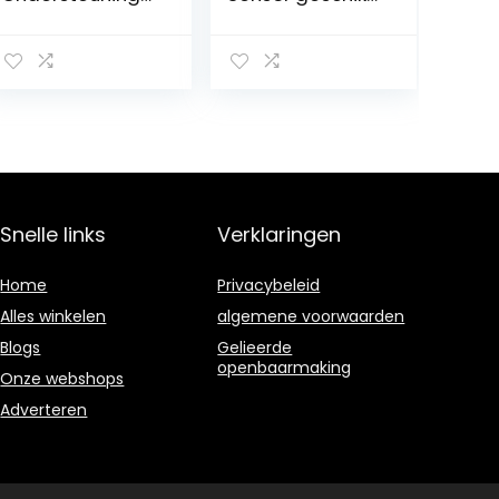
voor
voor Audi, VW
achteruitrijcam
MULTIVAN en
era’s Geschikt
Skoda Octavia
voor Klas A C
GLA GLC GLE GLS
GL M W176 S205
X156 X253 W166
X166 2012-2019
Snelle links
Verklaringen
Home
Privacybeleid
Alles winkelen
algemene voorwaarden
Blogs
Gelieerde
openbaarmaking
Onze webshops
Adverteren