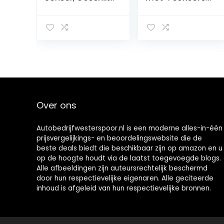
voor Klasse A B E
+ luidsprekers –
S W169 W245
voor- of
W212 A207 C207
achtermontage
S212 W21 S216
632200, zwart
Over ons
Autobedrijfwesterspoor.nl is een moderne alles-in-één
prijsvergelijkings- en beoordelingswebsite die de
beste deals biedt die beschikbaar zijn op amazon en u
op de hoogte houdt via de laatst toegevoegde blogs.
Alle afbeeldingen zijn auteursrechtelijk beschermd
door hun respectievelijke eigenaren. Alle geciteerde
inhoud is afgeleid van hun respectievelijke bronnen.