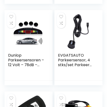
Dunlop
EVGATSAUTO
Parkeersensoren –
Parkeersensor, 4
12 Volt – 78dB –
stks/set Parkeer
met Obstakel-
Achteruitrijhulp
Indicator en 4
Sensoren
Sensoren
Radarsonde
Backup Assist
Onderdelen(Zwart)