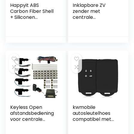
Happyit ABS
Inklapbare ZV
Carbon Fiber Shell
zender met
+ Siliconen
centrale
Autosleutel Cover
vergrendeling
Cases voor Audi A1
A3 A4 A5 Q7 A6 C5
C6 3 Knoppen
Afstandsbediening
Accessoires
Houder Shell
(zwart)
Keyless Open
kwmobile
afstandsbediening
autosleutelhoes
voor centrale
compatibel met
vergrendeling
Renault 4-knops
Smartkey