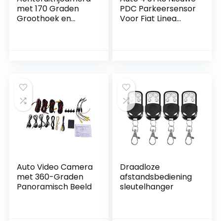
met 170 Graden
PDC Parkeersensor
Groothoek en
Voor Fiat Linea
Nachtzicht
Ducato Fiorino
Bravo II 735411204
735440514
Parkeersensor
(Kleur: Zwart)
Auto Video Camera
Draadloze
met 360-Graden
afstandsbediening
Panoramisch Beeld
sleutelhanger