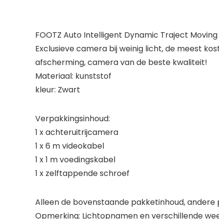
FOOTZ Auto Intelligent Dynamic Traject Moving G
Exclusieve camera bij weinig licht, de meest ko
afscherming, camera van de beste kwaliteit!
Materiaal: kunststof
kleur: Zwart
Verpakkingsinhoud:
1 x achteruitrijcamera
1 x 6 m videokabel
1 x 1 m voedingskabel
1 x zelftappende schroef
Alleen de bovenstaande pakketinhoud, andere p
Opmerking: Lichtopnamen en verschillende weer