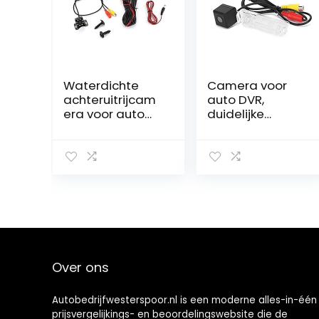
Waterdichte
Camera voor
achteruitrijcam
auto DVR,
era voor auto
duidelijke
met nachtzicht
achteruitrijcam
en groothoek
era
van 170°
Parkeermonitor
IP67
Waterdichte
achteruitrijcam
era voor auto
Over ons
Autobedrijfwesterspoor.nl is een moderne alles-in-één
prijsvergelijkings- en beoordelingswebsite die de