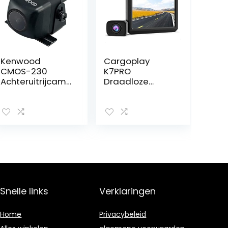
Kenwood
Cargoplay
CMOS-230
K7PRO
Achteruitrijcame
Draadloze
ra met CMOS-
Digitale
technologie,
Achteruitrijcame
zwart
ra met HD-
Monitor
Snelle links
Verklaringen
Home
Privacybeleid