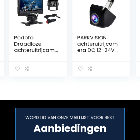
Podofo
PARKVISION
Draadloze
achteruitrijcam
achteruitrijcam
era DC 12-24V
era, 7 inch HD
cachteruitrijcam
TFT lcd
era voor auto’s,
achteraanzicht
één sleutel om
monitor +
afbeeldingen te
waterdichte
verschuiven,
achteruitrijcam
flexibele
era voor
montagepositie
vrachtwagens,
toegestaan,4
campers
parkeerlijnen
camera aan de
WORD LID VAN ONZE MAILLIJST VOOR BEST
voorkant[PRO120
Aanbiedingen
]