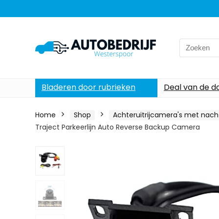
Search
for:
Bladeren door rubrieken
Deal van de d
Home
Shop
Achteruitrijcamera's met nacht
Traject Parkeerlijn Auto Reverse Backup Camera