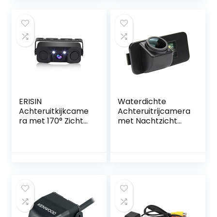
verschuiven,
flexibele
montagepositie
toegestaan,4
parkeerlijnen
camera aan de
voorkant[PRO120]
ERISIN
Waterdichte
Achteruitkijkcame
Achteruitrijcamera
ra met 170° Zicht
met Nachtzicht
en
voor Ford
Nachtzichtfunctie
Modellen