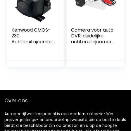
Kenwood CMOS-
Camera voor auto
230
DVR, duidelijke
Achteruitrijcamera
achteruitrijcamera
met CMOS-
Parkeermonitor
technologie, zwart
IP67 Waterdichte
achteruitrijcamera
voor auto
Over ons
Autobedrijfwesterspoor.nl is een moderne alles-in-één
prijsvergelijkings- en beoordelingswebsite die de beste deals
biedt die beschikbaar zijn op amazon en u op de hoogte