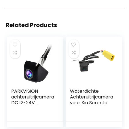
Related Products
PARKVISION
Waterdichte
achteruitrijcamera
Achteruitrijcamera
DC 12-24V
voor Kia Sorento
cachteruitrijcamer
a voor auto’s, één
sleutel om
afbeeldingen te